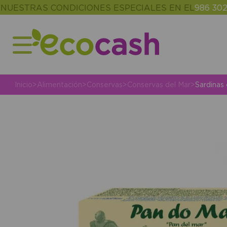
RAS CONDICIONES ESPECIALES EN EL
986 302 343
(
Inicio
>
Alimentación
>
Conservas
>
Conservas del Mar
>
Sardinas