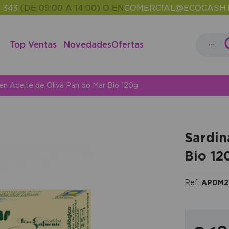
DE 09:00 A 14:00) O EN
COMERCIAL@ECOCASH.ES
ENT
•
...
Top Ventas
Novedades
Ofertas
 en Aceite de Oliva Pan do Mar Bio 120g
Sardin
Bio 12
Ref:
APDM2