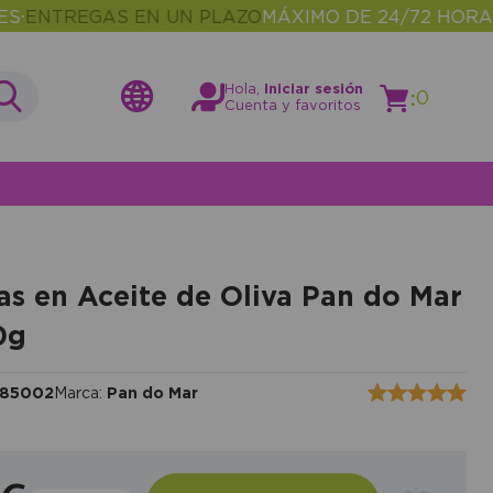
REGAS EN UN PLAZO
MÁXIMO DE 24/72 HORAS
MÁS
•
Hola,
Iniciar sesión
:
0
Cuenta y favoritos
as en Aceite de Oliva Pan do Mar
0g
85002
Marca:
Pan do Mar