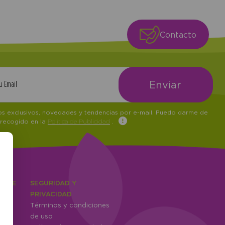
Contacto
tos exclusivos, novedades y tendencias por e-mail. Puedo darme de
 recogido en la
Política de Publicidad
.
IENTE
SEGURIDAD Y
ones
PRIVACIDAD
Términos y condiciones
ntes
de uso