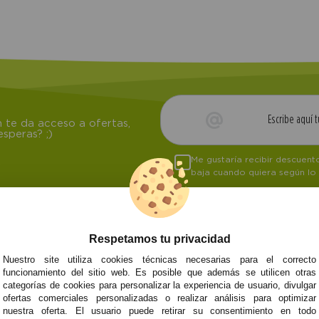
 te da acceso a ofertas,
speras? ;)
Me gustaría recibir descuen
baja cuando quiera según lo
Respetamos tu privacidad
NOSOTROS
ATENCIÓN AL CL
Nuestro site utiliza cookies técnicas necesarias para el correcto
funcionamiento del sitio web. Es posible que además se utilicen otras
Quiénes somos
Envíos y devoluci
categorías de cookies para personalizar la experiencia de usuario, divulgar
Info
Formas de pago
0
Cangas
ofertas comerciales personalizadas o realizar análisis para optimizar
Preguntas Frecue
nuestra oferta. El usuario puede retirar su consentimiento en todo