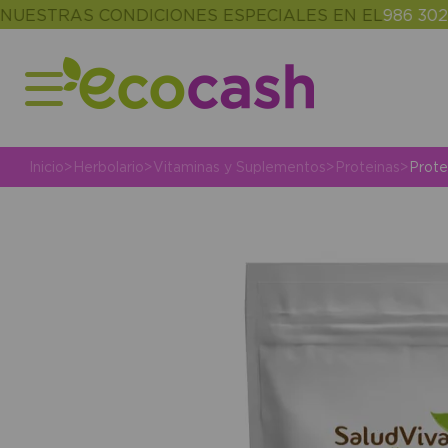
TRAS CONDICIONES ESPECIALES EN EL
986 302 343
Inicio
>
Herbolario
>
Vitaminas y Suplementos
>
Proteinas
>
Prote