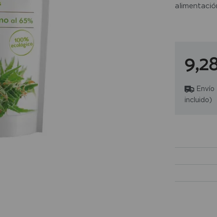
alimentació
fibra, por
bebidas veg
9,2
Envío
incluido)