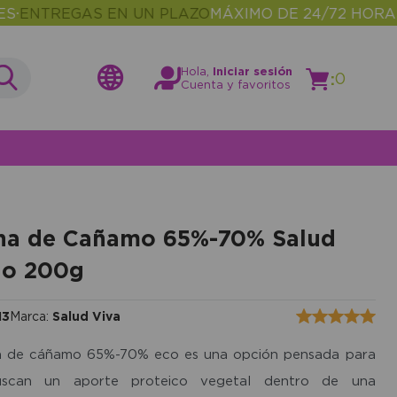
TREGAS EN UN PLAZO
MÁXIMO DE 24/72 HORAS
MÁS
•
Hola,
Iniciar sesión
:
0
Cuenta y favoritos
na de Cañamo 65%-70% Salud
io 200g
13
Marca:
Salud Viva
a de cáñamo 65%-70% eco es una opción pensada para
uscan un aporte proteico vegetal dentro de una