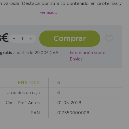
n variada. Destaca por su alto contenido en proteínas y
 lo que resulta adecuada para complementar batidos,
ver más...
etales o preparaciones del día a día.
8€
Comprar
gratis
a partir de 29,00€ (IVA
Información sobre
Envios
EN STOCK
6
Unidades en caja
6
Cons. Pref. Antes
01-05-2028
EAN
017550000008