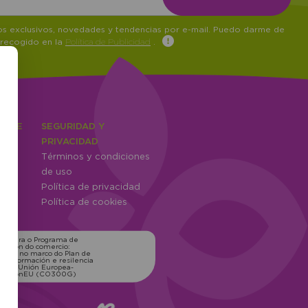
tos exclusivos, novedades y tendencias por e-mail. Puedo darme de
 recogido en la
Política de Publicidad
.
IENTE
SEGURIDAD Y
ones
PRIVACIDAD
Términos y condiciones
ntes
de uso
Política de privacidad
Política de cookies
ns para o Programa de
zación do comercio:
xico, no marco do Plan de
transformación e resilencia
o pola Unión Europea-
erationEU (CO300G)