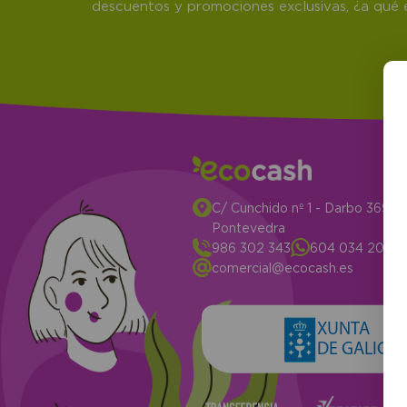
descuentos y promociones exclusivas, ¿a qué e
C/ Cunchido nº 1 - Darbo 3694
Pontevedra
986 302 343
604 034 204
comercial@ecocash.es
XUNTA
DE GALICIA