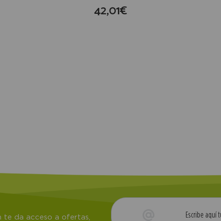
42,01€
compra
 te da acceso a ofertas,