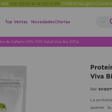
(DE 09:00 A 14:00) O EN
COMERCIAL@ECOCASH.ES
EN
•
...
Top Ventas
Novedades
Ofertas
ína de Cañamo 65%-70% Salud Viva Bio 200g
Proteí
Viva B
Ref:
SV007
La proteín
quienes b