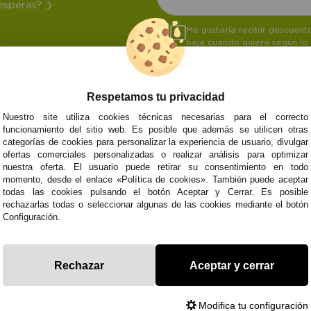
speras? ;)
Me gustaría recibir descuen
baja cuando quiera según lo
Respetamos tu privacidad
Nuestro site utiliza cookies técnicas necesarias para el correcto
NOSOTROS
ATENCIÓN AL CL
funcionamiento del sitio web. Es posible que además se utilicen otras
categorías de cookies para personalizar la experiencia de usuario, divulgar
Quiénes somos
Envíos y devoluci
ofertas comerciales personalizadas o realizar análisis para optimizar
Info
Formas de pago
0
Cangas
nuestra oferta. El usuario puede retirar su consentimiento en todo
Preguntas Frecue
momento, desde el enlace «Política de cookies». También puede aceptar
Contacto
todas las cookies pulsando el botón Aceptar y Cerrar. Es posible
rechazarlas todas o seleccionar algunas de las cookies mediante el botón
Configuración.
Subvenció
Financiado pola
Plan de Recuperación
moderni
Unión Europea
Fondo Tecnoló
Transformación
recuperación, 
Rechazar
Aceptar y cerrar
NextGenerationEU
y Resiliencia
finaciad
NextGen
Modifica tu configuración