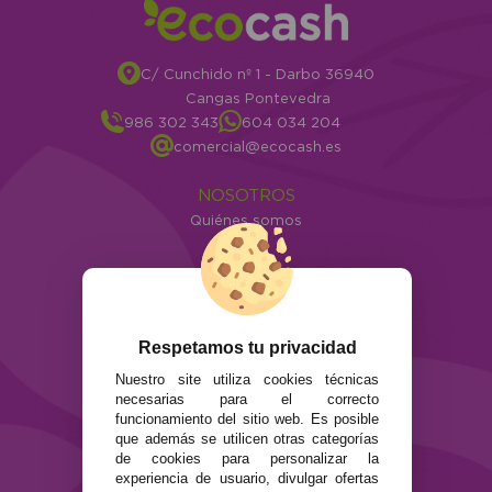
C/ Cunchido nº 1 - Darbo 36940
Cangas Pontevedra
986 302 343
604 034 204
comercial@ecocash.es
NOSOTROS
Quiénes somos
Info
ATENCIÓN AL CLIENTE
Envíos y devoluciones
Formas de pago
Respetamos tu privacidad
Preguntas Frecuentes
Nuestro site utiliza cookies técnicas
Contacto
necesarias para el correcto
funcionamiento del sitio web. Es posible
que además se utilicen otras categorías
SEGURIDAD Y PRIVACIDAD
de cookies para personalizar la
Términos y condiciones de uso
experiencia de usuario, divulgar ofertas
Política de privacidad