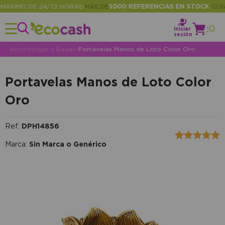
XIMO DE 24/72 HORAS
MÁS DE
5000 REFERENCIAS EN STOCK
CONSUL
•
•
:
0
Iniciar
sesión
Inicio
>
Hogar y Bazar
>
Portavelas Manos de Loto Color Oro
Portavelas Manos de Loto Color
Oro
Ref:
DPH14856
Marca:
Sin Marca o Genérico