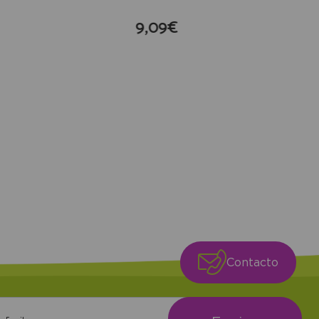
9,09€
compra
Contacto