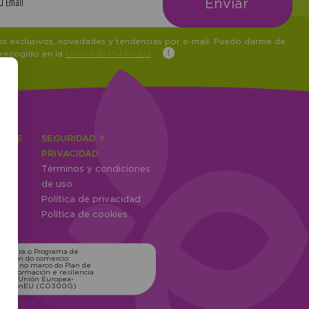
tos exclusivos, novedades y tendencias por e-mail. Puedo darme de
 recogido en la
Política de Publicidad
.
IENTE
SEGURIDAD Y
ones
PRIVACIDAD
Términos y condiciones
ntes
de uso
Política de privacidad
Política de cookies
ns para o Programa de
zación do comercio:
xico, no marco do Plan de
transformación e resilencia
o pola Unión Europea-
erationEU (CO300G)