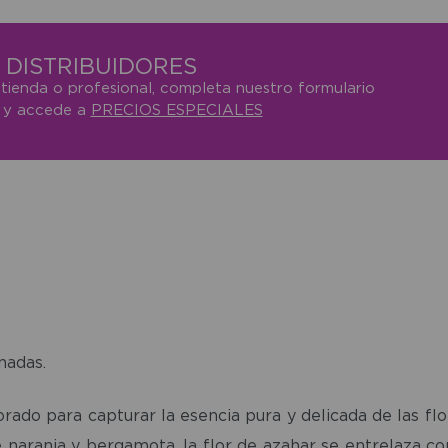
DISTRIBUIDORES
 tienda o profesional, completa nuestro formulario
o y accede a
PRECIOS ESPECIALES
nadas.
ado para capturar la esencia pura y delicada de las fl
 de naranja y bergamota, la flor de azahar se entrelaza 