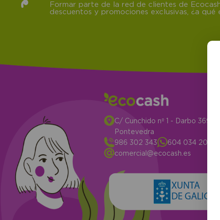
Formar parte de la red de clientes de Ecocash
descuentos y promociones exclusivas, ¿a qué e
C/ Cunchido nº 1 - Darbo 3694
Pontevedra
986 302 343
604 034 204
comercial@ecocash.es
XUNTA
DE GALICIA