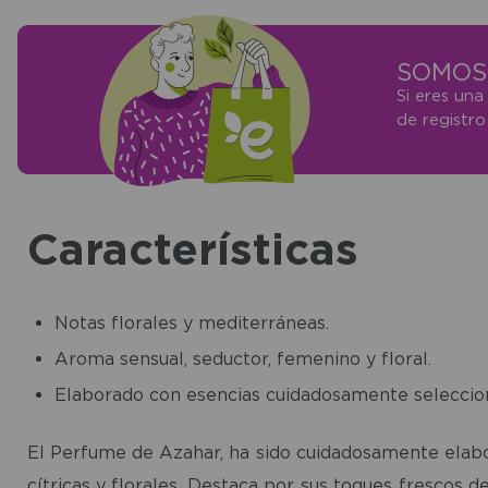
SOMOS 
Si eres una
de registr
Características
Notas florales y mediterráneas.
Aroma sensual, seductor, femenino y floral.
Elaborado con esencias cuidadosamente seleccio
El Perfume de Azahar, ha sido cuidadosamente elabor
cítricas y florales. Destaca por sus toques frescos