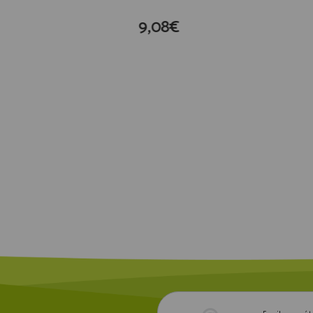
9,08€
compra