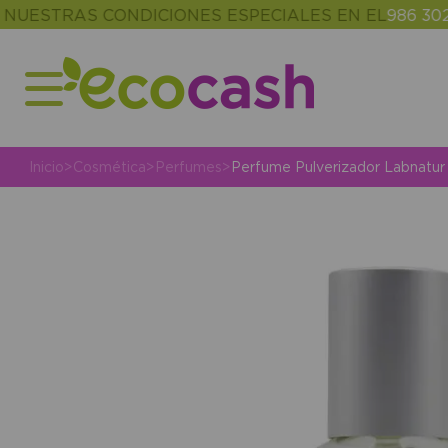
TRAS CONDICIONES ESPECIALES EN EL
986 302 343
Inicio
>
Cosmética
>
Perfumes
>
Perfume Pulverizador Labnatu