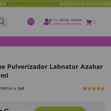
TREGAS EN UN PLAZO
MÁXIMO DE 24/72 HORAS
MÁ
•
Hola,
Iniciar sesión
:
0
Cuenta y favoritos
e Pulverizador Labnatur Azahar
0ml
702
Marca:
SyS