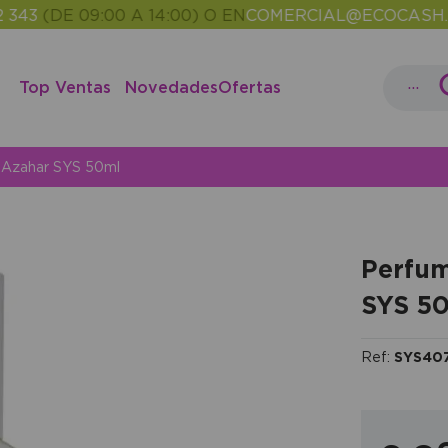
(DE 09:00 A 14:00) O EN
COMERCIAL@ECOCASH.ES
EN
•
...
Top Ventas
Novedades
Ofertas
r Azahar SYS 50ml
Perfum
SYS 5
Ref:
SYS40