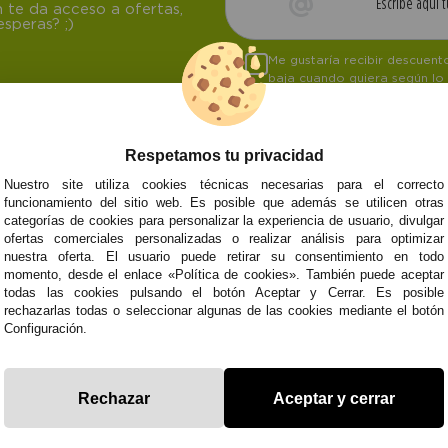
 te da acceso a ofertas,
speras? ;)
Me gustaría recibir descuen
baja cuando quiera según lo
Respetamos tu privacidad
Nuestro site utiliza cookies técnicas necesarias para el correcto
NOSOTROS
ATENCIÓN AL CL
funcionamiento del sitio web. Es posible que además se utilicen otras
categorías de cookies para personalizar la experiencia de usuario, divulgar
Quiénes somos
Envíos y devoluci
ofertas comerciales personalizadas o realizar análisis para optimizar
Info
Formas de pago
0
Cangas
nuestra oferta. El usuario puede retirar su consentimiento en todo
Preguntas Frecue
momento, desde el enlace «Política de cookies». También puede aceptar
Contacto
todas las cookies pulsando el botón Aceptar y Cerrar. Es posible
rechazarlas todas o seleccionar algunas de las cookies mediante el botón
Configuración.
Subvenció
Financiado pola
Plan de Recuperación
moderni
Unión Europea
Fondo Tecnoló
Transformación
recuperación, 
Rechazar
Aceptar y cerrar
NextGenerationEU
y Resiliencia
finaciad
NextGen