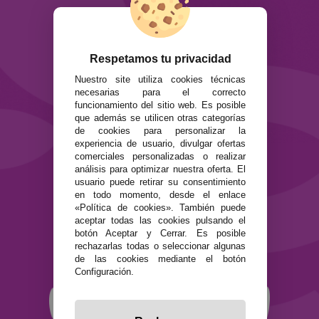
ATENCIÓN AL CLIENTE
Envíos y devoluciones
Formas de pago
Respetamos tu privacidad
Preguntas Frecuentes
Nuestro site utiliza cookies técnicas
Contacto
necesarias para el correcto
funcionamiento del sitio web. Es posible
que además se utilicen otras categorías
SEGURIDAD Y PRIVACIDAD
de cookies para personalizar la
Términos y condiciones de uso
experiencia de usuario, divulgar ofertas
Política de privacidad
comerciales personalizadas o realizar
Política de cookies
análisis para optimizar nuestra oferta. El
usuario puede retirar su consentimiento
en todo momento, desde el enlace
«Política de cookies». También puede
aceptar todas las cookies pulsando el
botón Aceptar y Cerrar. Es posible
rechazarlas todas o seleccionar algunas
de las cookies mediante el botón
Configuración.