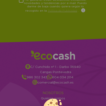
novedades y tendencias por e-mail. Puedo
darme de baja cuando quiera según lo
recogido en la
Política de Publicidad
.
C/ Cunchido nº 1 - Darbo 36940
Cangas Pontevedra
986 302 343
604 034 204
comercial@ecocash.es
NOSOTROS
Quiénes somos
Info