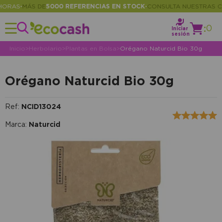
RAS
MÁS DE
5000 REFERENCIAS EN STOCK
CONSULTA NUESTRAS COND
•
•
:
0
Iniciar
sesión
Inicio
>
Herbolario
>
Plantas en Bolsa
>
Orégano Naturcid Bio 30g
Orégano Naturcid Bio 30g
Ref:
NCID13024
Marca:
Naturcid