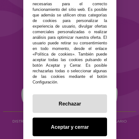
Contacto
necesarias para el correcto
funcionamiento del sitio web. Es posible
SEGURIDAD Y PRIVACIDAD
que además se utilicen otras categorías
de cookies para personalizar la
Términos y condiciones de uso
experiencia de usuario, divulgar ofertas
Política de privacidad
comerciales personalizadas o realizar
Política de cookies
análisis para optimizar nuestra oferta. El
usuario puede retirar su consentimiento
en todo momento, desde el enlace
«Política de cookies». También puede
aceptar todas las cookies pulsando el
botón Aceptar y Cerrar. Es posible
rechazarlas todas o seleccionar algunas
de las cookies mediante el botón
Configuración.
Rechazar
DISTRIBUCIÓN ALIMENTACIÓN ECOLÓGICA
Y HERBOLARIO
Aceptar y cerrar
Copyright © 2026 ·
www.ecocash.es
·
Ecocash Productos Orgánicos S.C