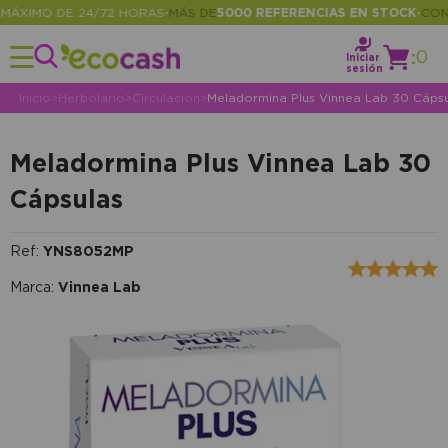
XIMO DE 24/72 HORAS
MÁS DE
5000 REFERENCIAS EN STOCK
CONSUL
•
•
:
0
Iniciar
sesión
Inicio
>
Herbolario
>
Circulación
>
Meladormina Plus Vinnea Lab 30 Cápsu
Meladormina Plus Vinnea Lab 30
Cápsulas
Ref:
YNS8052MP
Marca:
Vinnea Lab