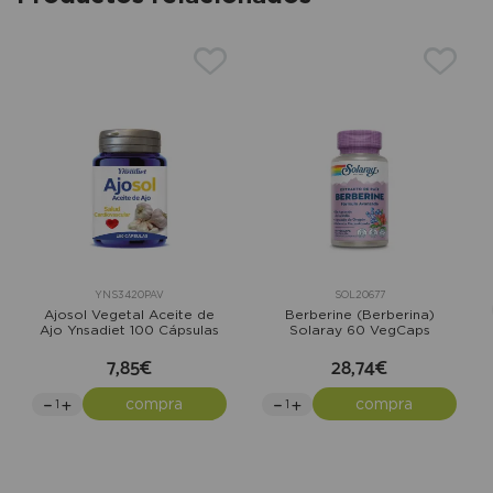
YNS3420PAV
SOL20677
Ajosol Vegetal Aceite de
Berberine (Berberina)
Ajo Ynsadiet 100 Cápsulas
Solaray 60 VegCaps
7,85€
28,74€
compra
compra