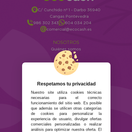
C/ Cunchido nº 1 - Darbo 36940
Cangas Pontevedra
986 302 343
604 034 204
comercial@ecocash.es
NOSOTROS
Quiénes somos
Info
ATENCIÓN AL CLIENTE
Envíos y devoluciones
Formas de pago
Respetamos tu privacidad
Preguntas Frecuentes
Nuestro site utiliza cookies técnicas
Contacto
necesarias para el correcto
funcionamiento del sitio web. Es posible
SEGURIDAD Y PRIVACIDAD
que además se utilicen otras categorías
de cookies para personalizar la
Términos y condiciones de uso
experiencia de usuario, divulgar ofertas
Política de privacidad
comerciales personalizadas o realizar
Política de cookies
análisis para optimizar nuestra oferta. El