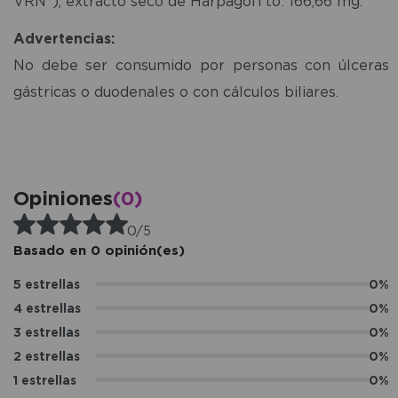
VRN*), extracto seco de Harpagofi to: 166,66 mg.
Advertencias:
No debe ser consumido por personas con úlceras
gástricas o duodenales o con cálculos biliares.
Opiniones
(0)
0/5
Basado en 0 opinión(es)
5 estrellas
0%
4 estrellas
0%
3 estrellas
0%
2 estrellas
0%
1 estrellas
0%