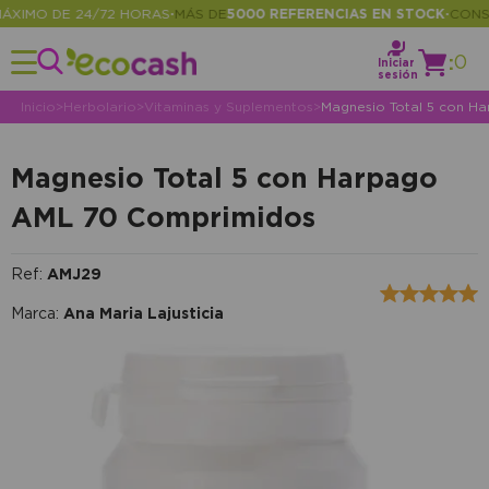
IMO DE 24/72 HORAS
MÁS DE
5000 REFERENCIAS EN STOCK
CONSULT
•
•
:
0
Iniciar
sesión
Inicio
>
Herbolario
>
Vitaminas y Suplementos
>
Magnesio Total 5 con H
Magnesio Total 5 con Harpago
AML 70 Comprimidos
Ref:
AMJ29
Marca:
Ana Maria Lajusticia