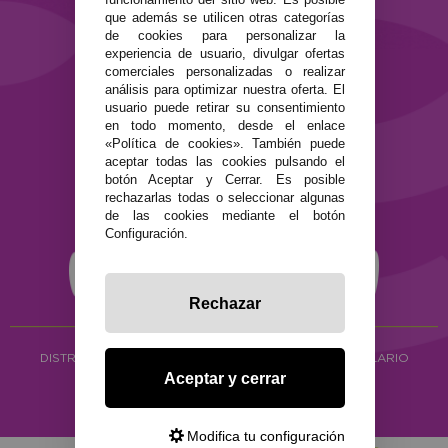
SEGURIDAD Y PRIVACIDAD
que además se utilicen otras categorías
de cookies para personalizar la
Términos y condiciones de uso
experiencia de usuario, divulgar ofertas
Política de privacidad
comerciales personalizadas o realizar
Política de cookies
análisis para optimizar nuestra oferta. El
usuario puede retirar su consentimiento
en todo momento, desde el enlace
«Política de cookies». También puede
aceptar todas las cookies pulsando el
botón Aceptar y Cerrar. Es posible
rechazarlas todas o seleccionar algunas
de las cookies mediante el botón
Configuración.
Rechazar
DISTRIBUCIÓN ALIMENTACIÓN ECOLÓGICA
Y HERBOLARIO
Aceptar y cerrar
Copyright © 2026 ·
www.ecocash.es
·
Ecocash Productos Orgánicos S.C
Modifica tu configuración