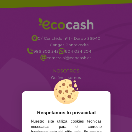
C/ Cunchido nº 1 - Darbo 36940
Cangas Pontevedra
986 302 343
604 034 204
comercial@ecocash.es
NOSOTROS
Quiénes somos
Info
ATENCIÓN AL CLIENTE
Envíos y devoluciones
Formas de pago
Respetamos tu privacidad
Preguntas Frecuentes
Nuestro site utiliza cookies técnicas
Contacto
necesarias para el correcto
funcionamiento del sitio web. Es posible