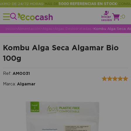
MO DE 24/72 HORAS
MÁS DE
5000 REFERENCIAS EN STOCK
CONSULTA
•
•
:
0
Iniciar
sesión
Inicio
>
Alimentación
>
Algas
>
Algas Deshidratadas
>
Kombu Alga Seca Al
Kombu Alga Seca Algamar Bio
100g
Ref:
AM0031
Marca:
Algamar