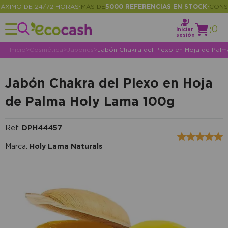
MO DE 24/72 HORAS
MÁS DE
5000 REFERENCIAS EN STOCK
CONSULT
•
•
:
0
Iniciar
sesión
Inicio
>
Cosmética
>
Jabones
>
Jabón Chakra del Plexo en Hoja de Pal
Jabón Chakra del Plexo en Hoja
de Palma Holy Lama 100g
Ref:
DPH44457
Marca:
Holy Lama Naturals