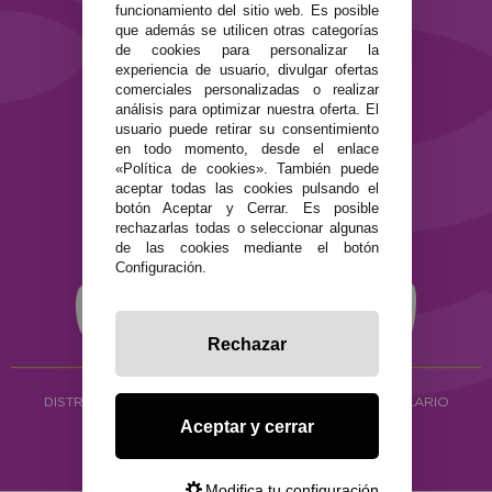
funcionamiento del sitio web. Es posible
SEGURIDAD Y PRIVACIDAD
que además se utilicen otras categorías
de cookies para personalizar la
Términos y condiciones de uso
experiencia de usuario, divulgar ofertas
Política de privacidad
comerciales personalizadas o realizar
Política de cookies
análisis para optimizar nuestra oferta. El
usuario puede retirar su consentimiento
en todo momento, desde el enlace
«Política de cookies». También puede
aceptar todas las cookies pulsando el
botón Aceptar y Cerrar. Es posible
rechazarlas todas o seleccionar algunas
de las cookies mediante el botón
Configuración.
Rechazar
DISTRIBUCIÓN ALIMENTACIÓN ECOLÓGICA
Y HERBOLARIO
Aceptar y cerrar
Copyright © 2026 ·
www.ecocash.es
·
Ecocash Productos Orgánicos S.C
Modifica tu configuración