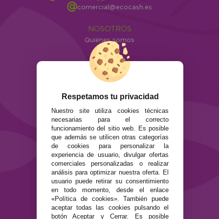
comercial@ecocash.es
NOSOTROS
Quiénes somos
Info
ATENCIÓN AL CLIENTE
Envíos y devoluciones
Formas de pago
Respetamos tu privacidad
Preguntas Frecuentes
Nuestro site utiliza cookies técnicas
Contacto
necesarias para el correcto
funcionamiento del sitio web. Es posible
que además se utilicen otras categorías
SEGURIDAD Y PRIVACIDAD
de cookies para personalizar la
Términos y condiciones de uso
experiencia de usuario, divulgar ofertas
Política de privacidad
comerciales personalizadas o realizar
Política de cookies
análisis para optimizar nuestra oferta. El
usuario puede retirar su consentimiento
en todo momento, desde el enlace
«Política de cookies». También puede
aceptar todas las cookies pulsando el
botón Aceptar y Cerrar. Es posible