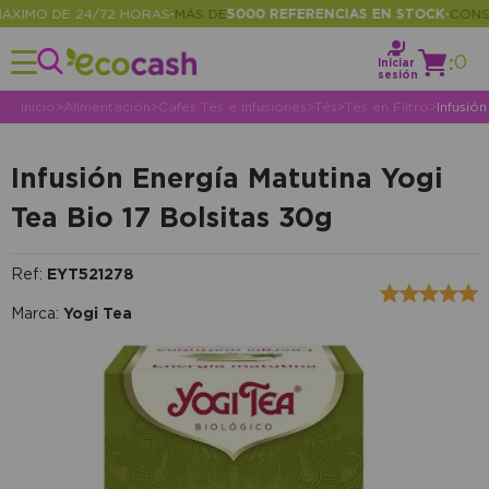
IMO DE 24/72 HORAS
MÁS DE
5000 REFERENCIAS EN STOCK
CONSUL
•
•
:
0
Iniciar
sesión
Inicio
>
Alimentación
>
Cafés Tés e Infusiones
>
Tés
>
Tés en Filtro
>
Infusió
Infusión Energía Matutina Yogi
Tea Bio 17 Bolsitas 30g
Ref:
EYT521278
Marca:
Yogi Tea