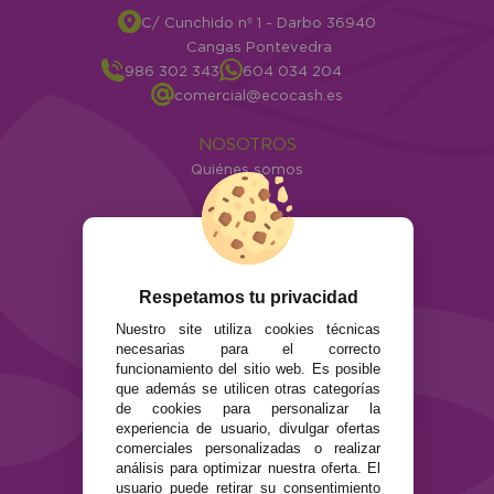
C/ Cunchido nº 1 - Darbo 36940
Cangas Pontevedra
986 302 343
604 034 204
comercial@ecocash.es
NOSOTROS
Quiénes somos
Info
ATENCIÓN AL CLIENTE
Envíos y devoluciones
Formas de pago
Respetamos tu privacidad
Preguntas Frecuentes
Nuestro site utiliza cookies técnicas
Contacto
necesarias para el correcto
funcionamiento del sitio web. Es posible
que además se utilicen otras categorías
SEGURIDAD Y PRIVACIDAD
de cookies para personalizar la
Términos y condiciones de uso
experiencia de usuario, divulgar ofertas
Política de privacidad
comerciales personalizadas o realizar
Política de cookies
análisis para optimizar nuestra oferta. El
usuario puede retirar su consentimiento