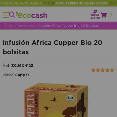
IMO DE 24/72 HORAS
MÁS DE
5000 REFERENCIAS EN STOCK
CONSUL
•
•
:
0
Iniciar
sesión
Inicio
>
Alimentación
>
Infusión Africa Cupper Bio 20 bolsitas
Infusión Africa Cupper Bio 20
bolsitas
Ref:
ZCU604123
Marca:
Cupper