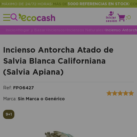
ÁXIMO DE 24/72 HORAS
MÁS DE
5000 REFERENCIAS EN STOCK
CONSU
•
•
:
0
Iniciar
sesión
Inicio
>
Hogar y Bazar
>
Inciensos
>
Inciensos Naturales
>
Incienso Antorch
Incienso Antorcha Atado de
Salvia Blanca Californiana
(Salvia Apiana)
Ref:
FP06427
Marca:
Sin Marca o Genérico
9+1