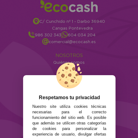
C/ Cunchido nº 1 - Darbo 36940
Cangas Pontevedra
986 302 343
604 034 204
comercial@ecocash.es
NOSOTROS
Quiénes somos
Info
ATENCIÓN AL CLIENTE
Envíos y devoluciones
Formas de pago
Respetamos tu privacidad
Preguntas Frecuentes
Nuestro site utiliza cookies técnicas
Contacto
necesarias para el correcto
funcionamiento del sitio web. Es posible
que además se utilicen otras categorías
SEGURIDAD Y PRIVACIDAD
de cookies para personalizar la
Términos y condiciones de uso
experiencia de usuario, divulgar ofertas
Política de privacidad