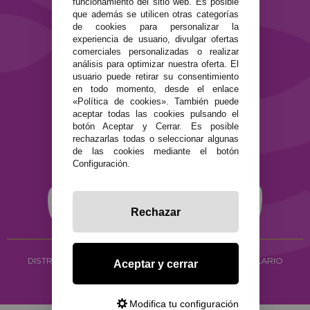
funcionamiento del sitio web. Es posible
que además se utilicen otras categorías
SEGURIDAD Y PRIVACIDAD
de cookies para personalizar la
experiencia de usuario, divulgar ofertas
Términos y condiciones de uso
comerciales personalizadas o realizar
Política de privacidad
análisis para optimizar nuestra oferta. El
Política de cookies
usuario puede retirar su consentimiento
en todo momento, desde el enlace
«Política de cookies». También puede
aceptar todas las cookies pulsando el
botón Aceptar y Cerrar. Es posible
rechazarlas todas o seleccionar algunas
de las cookies mediante el botón
Configuración.
Rechazar
DISTRIBUCIÓN ALIMENTACIÓN ECOLÓGICA
Y HERBOLARIO
Aceptar y cerrar
Copyright © 2026 ·
www.ecocash.es
·
Ecocash Productos Orgánicos S.C
Modifica tu configuración