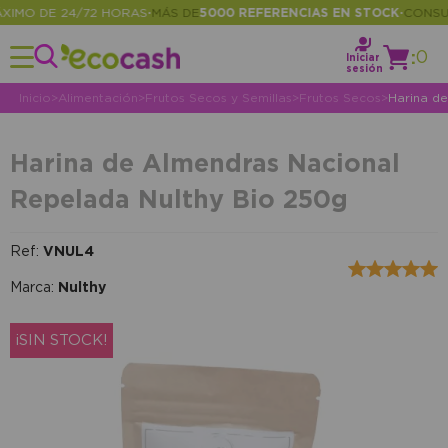
MO DE 24/72 HORAS
MÁS DE
5000 REFERENCIAS EN STOCK
CONSULTA
•
•
:
0
Iniciar
sesión
Inicio
>
Alimentación
>
Frutos Secos y Semillas
>
Frutos Secos
>
Harina d
Harina de Almendras Nacional
Repelada Nulthy Bio 250g
Ref:
VNUL4
Marca:
Nulthy
¡SIN STOCK!