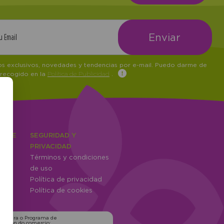
tos exclusivos, novedades y tendencias por e-mail. Puedo darme de
 recogido en la
Política de Publicidad
.
IENTE
SEGURIDAD Y
ones
PRIVACIDAD
Términos y condiciones
ntes
de uso
Política de privacidad
Política de cookies
ns para o Programa de
zación do comercio: