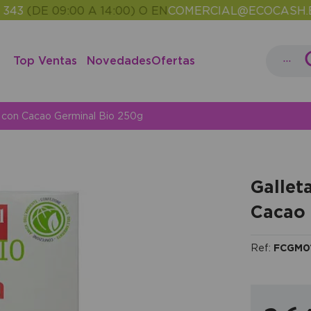
E 09:00 A 14:00) O EN
COMERCIAL@ECOCASH.ES
ENT
•
...
Top Ventas
Novedades
Ofertas
n con Cacao Germinal Bio 250g
Gallet
Cacao 
Ref:
FCGM0