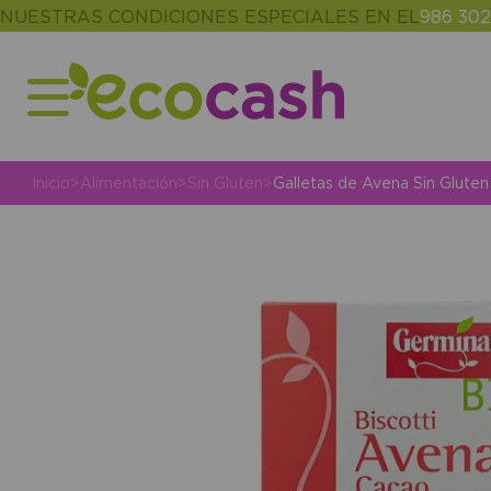
RAS CONDICIONES ESPECIALES EN EL
986 302 343
(D
Inicio
>
Alimentación
>
Sin Gluten
>
Galletas de Avena Sin Glute