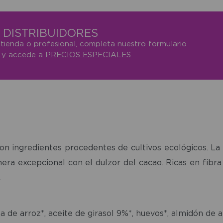
DISTRIBUIDORES
 tienda o profesional, completa nuestro formulario
o y accede a
PRECIOS ESPECIALES
on ingredientes procedentes de cultivos ecológicos. La
ra excepcional con el dulzor del cacao. Ricas en fibra 
.
na de arroz*, aceite de girasol 9%*, huevos*, almidón de