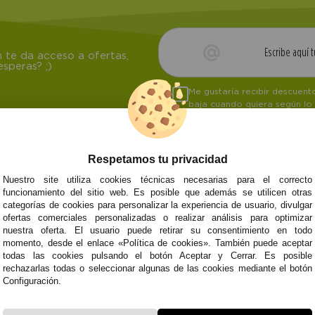
 te da acceso a ofertas,
speras? ;)
Me gustaría recibir descuen
baja cuando quiera según lo
Respetamos tu privacidad
Nuestro site utiliza cookies técnicas necesarias para el correcto
NOSOTROS
ATENCIÓN AL CL
funcionamiento del sitio web. Es posible que además se utilicen otras
categorías de cookies para personalizar la experiencia de usuario, divulgar
Quiénes somos
Envíos y devoluci
ofertas comerciales personalizadas o realizar análisis para optimizar
Info
Formas de pago
0
Cangas
nuestra oferta. El usuario puede retirar su consentimiento en todo
Preguntas Frecue
momento, desde el enlace «Política de cookies». También puede aceptar
Contacto
todas las cookies pulsando el botón Aceptar y Cerrar. Es posible
rechazarlas todas o seleccionar algunas de las cookies mediante el botón
Configuración.
Subvenció
Financiado pola
Plan de Recuperación
moderni