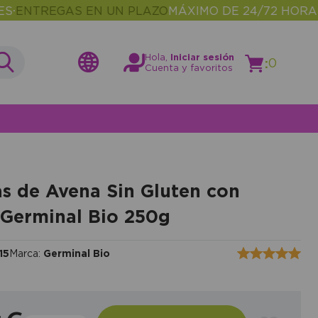
REGAS EN UN PLAZO
MÁXIMO DE 24/72 HORAS
MÁS
•
Hola,
Iniciar sesión
:
0
Cuenta y favoritos
as de Avena Sin Gluten con
Germinal Bio 250g
15
Marca:
Germinal Bio