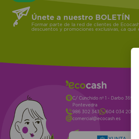
Únete a nuestro BOLETÍN
Formar parte de la red de clientes de Ecocash
descuentos y promociones exclusivas, ¿a qué e
C/ Cunchido nº 1 - Darbo 3694
Pontevedra
986 302 343
604 034 204
comercial@ecocash.es