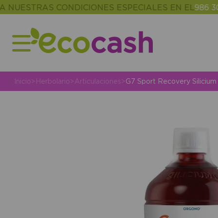
STRAS CONDICIONES ESPECIALES EN EL
986 302 34
Inicio
>
Herbolario
>
Articulaciones
>
G7 Sport Recovery Silicium