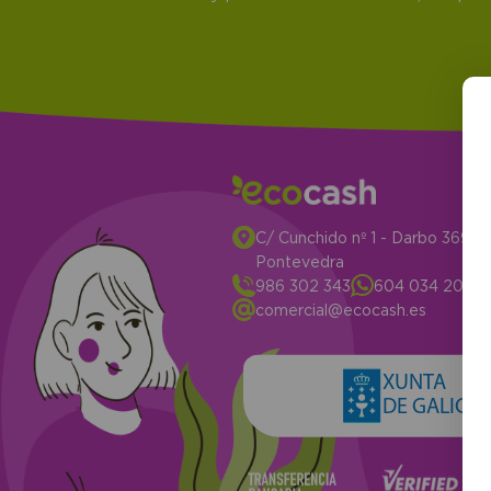
C/ Cunchido nº 1 - Darbo 3694
Pontevedra
986 302 343
604 034 204
comercial@ecocash.es
XUNTA
DE GALICIA