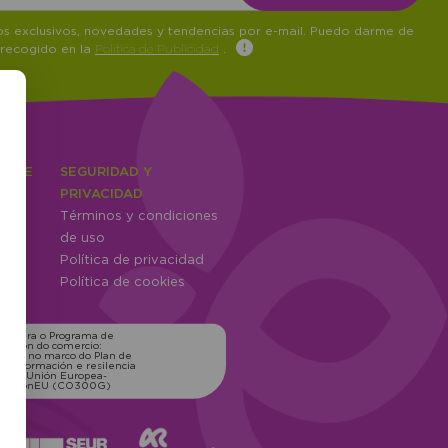
tos exclusivos, novedades y tendencias por e-mail. Puedo darme de
 recogido en la
Política de Publicidad
.
IENTE
SEGURIDAD Y
ones
PRIVACIDAD
Términos y condiciones
ntes
de uso
Política de privacidad
Política de cookies
ns para o Programa de
zación do comercio:
xico, no marco do Plan de
transformación e resilencia
o pola Unión Europea-
erationEU (CO300G)