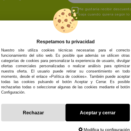
Me gustaría recibir descuen
baja cuando quiera según lo
Respetamos tu privacidad
NOSOTROS
ATENCIÓN AL CL
Nuestro site utiliza cookies técnicas necesarias para el correcto
funcionamiento del sitio web. Es posible que además se utilicen otras
Quiénes somos
Envíos y devoluci
categorías de cookies para personalizar la experiencia de usuario, divulgar
Info
Formas de pago
0
Cangas
ofertas comerciales personalizadas o realizar análisis para optimizar
Preguntas Frecue
nuestra oferta. El usuario puede retirar su consentimiento en todo
Contacto
momento, desde el enlace «Política de cookies». También puede aceptar
todas las cookies pulsando el botón Aceptar y Cerrar. Es posible
rechazarlas todas o seleccionar algunas de las cookies mediante el botón
Configuración.
Subvenció
Financiado pola
Plan de Recuperación
moderni
Unión Europea
Fondo Tecnoló
Transformación
recuperación, 
NextGenerationEU
y Resiliencia
finaciad
Rechazar
Aceptar y cerrar
NextGen
Modifica tu configuración