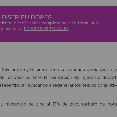
DISTRIBUIDORES
 tienda o profesional, completa nuestro formulario
o y accede a
PRECIOS ESPECIALES
Silicium G5 y Glicina, está recomendado paradeportista
e lesiones durante la realización del ejercicio deport
steoarticular, ayudando a regenerar los tejidos conjuntiv
ol), gluconato de zinc al 13% de zinc, sorbato de pot