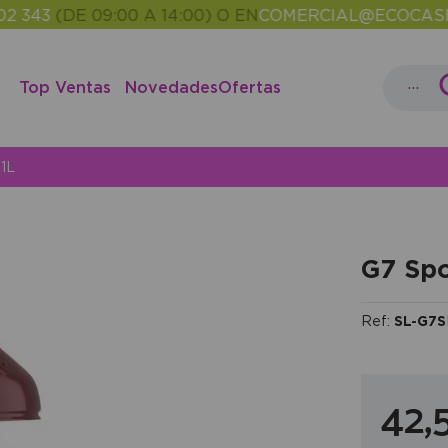
3
(DE 09:00 A 14:00) O EN
COMERCIAL@ECOCASH.ES
•
...
Top Ventas
Novedades
Ofertas
 1L
G7 Spo
Ref:
SL-G7S
42,