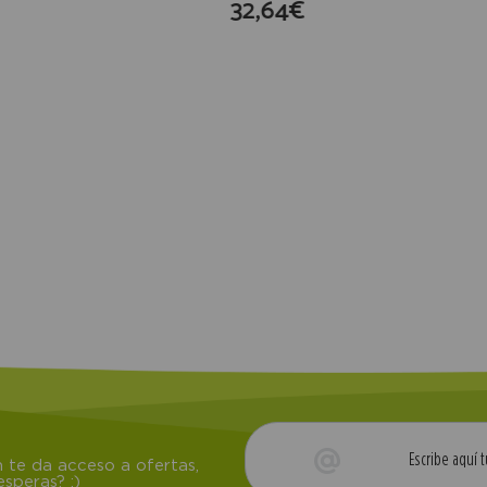
32,64€
compra
 te da acceso a ofertas,
speras? ;)