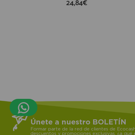
24,84€
compra
Únete a nuestro BOLETÍN
Formar parte de la red de clientes de Ecocash
descuentos y promociones exclusivas, ¿a qué e