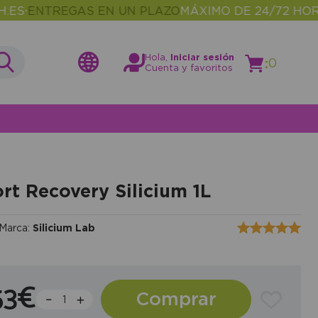
ENTREGAS EN UN PLAZO
MÁXIMO DE 24/72 HORAS
M
•
Hola,
Iniciar sesión
:
0
Cuenta y favoritos
rt Recovery Silicium 1L
Marca:
Silicium Lab
53€
Comprar