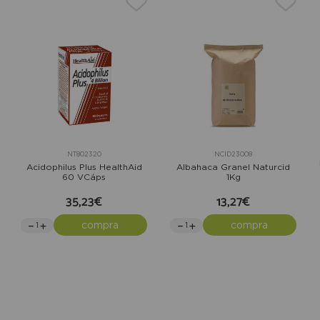
NT802320
NCID23008
Acidophilus Plus HealthAid
Albahaca Granel Naturcid
60 VCáps
1Kg
35,23€
13,27€
compra
compra