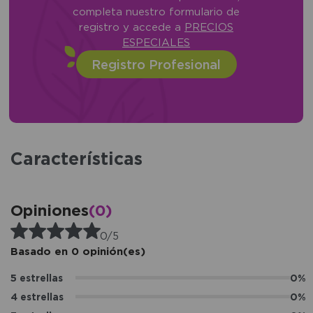
completa nuestro formulario de
registro y accede a
PRECIOS
ESPECIALES
Registro Profesional
Características
Opiniones
(0)
0/5
Basado en 0 opinión(es)
5 estrellas
0%
4 estrellas
0%