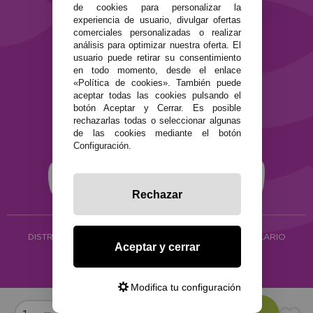
de cookies para personalizar la
Términos y condiciones de uso
experiencia de usuario, divulgar ofertas
Política de privacidad
comerciales personalizadas o realizar
Política de cookies
análisis para optimizar nuestra oferta. El
usuario puede retirar su consentimiento
en todo momento, desde el enlace
«Política de cookies». También puede
aceptar todas las cookies pulsando el
botón Aceptar y Cerrar. Es posible
rechazarlas todas o seleccionar algunas
de las cookies mediante el botón
Configuración.
Rechazar
DISTRIBUCIÓN ALIMENTACIÓN ECOLÓGICA
Y HERBOLARIO
Aceptar y cerrar
Copyright © 2026 ·
www.ecocash.es
·
Ecocash Productos Orgánicos S.C
Modifica tu configuración
Comprar