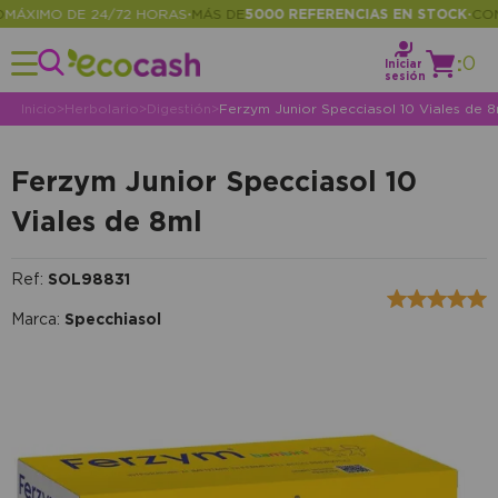
ÁXIMO DE 24/72 HORAS
MÁS DE
5000 REFERENCIAS EN STOCK
CONSU
•
•
:
0
Iniciar
sesión
Inicio
>
Herbolario
>
Digestión
>
Ferzym Junior Specciasol 10 Viales de 8
Ferzym Junior Specciasol 10
Viales de 8ml
Ref:
SOL98831
Marca:
Specchiasol