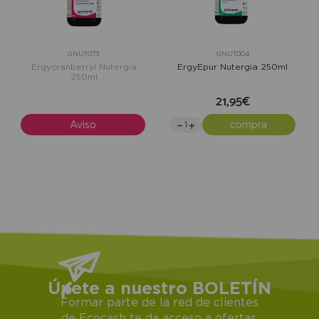
GNUT073
GNUT004
Ergycranberryl Nutergia
ErgyEpur Nutergia 250ml
250ml
21,95€
¡SIN STOCK!
Aviso
compra
Únete a nuestro BOLETÍN
Formar parte de la red de clientes
de Ecocash te da acceso a ofertas,