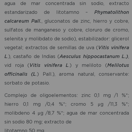
agua de mar concentrada sin sodio, extracto
estandarizado de litotamno –
Phymatolithon
calcareum Pall.
, gluconatos de zinc, hierro y cobre,
sulfatos de manganeso y cobre, cloruro de cromo,
selenita y molibdato de sodio), estabilizador: glicerol
vegetal; extractos de semillas de uva (
Vitis vinifera
L
.), castaño de Indias (
Aesculus hippocastanum L.)
,
vid roja (
Vitis vinifera L
.) y meliloto (
Melilotus
officinalis (L
.) Pall.), aroma natural, conservante:
sorbato de potasio.
Complejo de oligoelementos: zinc 0,1 mg /1 %*;
hierro 0,1 mg /0,4 %*; cromo 5 μg /11,3 %*;
molibdeno 4 μg /8,7 %*; agua de mar concentrada
sin sodio 80 mg; extracto de
litotamno 50 mg.