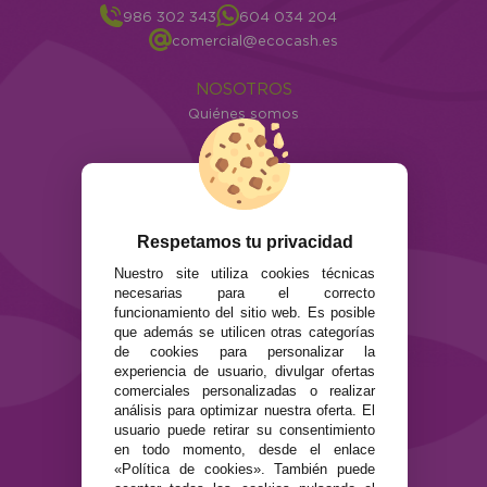
986 302 343
604 034 204
comercial@ecocash.es
NOSOTROS
Quiénes somos
Info
ATENCIÓN AL CLIENTE
Envíos y devoluciones
Formas de pago
Respetamos tu privacidad
Preguntas Frecuentes
Nuestro site utiliza cookies técnicas
Contacto
necesarias para el correcto
funcionamiento del sitio web. Es posible
SEGURIDAD Y PRIVACIDAD
que además se utilicen otras categorías
de cookies para personalizar la
Términos y condiciones de uso
experiencia de usuario, divulgar ofertas
Política de privacidad
comerciales personalizadas o realizar
Política de cookies
análisis para optimizar nuestra oferta. El
usuario puede retirar su consentimiento
en todo momento, desde el enlace
«Política de cookies». También puede