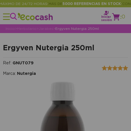
XIMO DE 24/72 HORAS
MÁS DE
5000 REFERENCIAS EN STOCK
CONSUL
•
•
:
0
Iniciar
sesión
Inicio
>
Herbolario
>
Jarabes
>
Ergyven Nutergia 250ml
Ergyven Nutergia 250ml
Ref:
GNUT079
Marca:
Nutergia