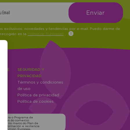
tos exclusivos, novedades y tendencias por e-mail. Puedo darme de
 recogido en la
Política de Publicidad
.
IENTE
SEGURIDAD Y
ones
PRIVACIDAD
Términos y condiciones
ntes
de uso
Política de privacidad
Política de cookies
ns para o Programa de
zación do comercio:
xico, no marco do Plan de
transformación e resilencia
o pola Unión Europea-