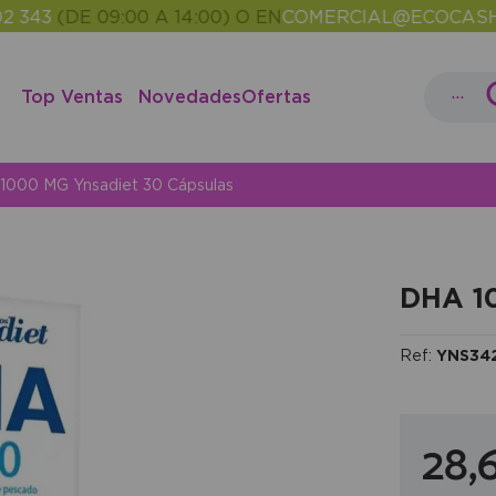
(DE 09:00 A 14:00) O EN
COMERCIAL@ECOCASH.ES
E
•
...
Top Ventas
Novedades
Ofertas
1000 MG Ynsadiet 30 Cápsulas
DHA 10
Ref:
YNS34
28,