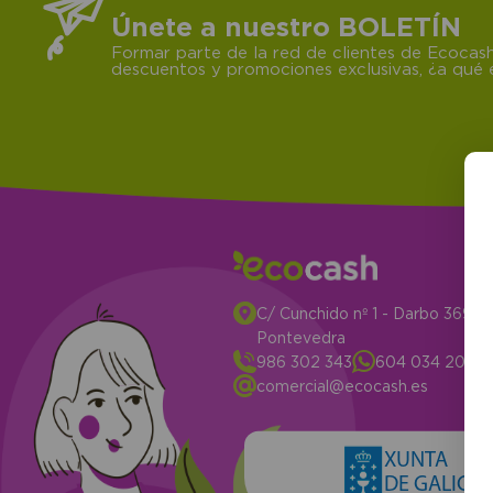
Únete a nuestro BOLETÍN
Formar parte de la red de clientes de Ecocash
descuentos y promociones exclusivas, ¿a qué e
C/ Cunchido nº 1 - Darbo 3694
Pontevedra
986 302 343
604 034 204
comercial@ecocash.es
XUNTA
DE GALICIA