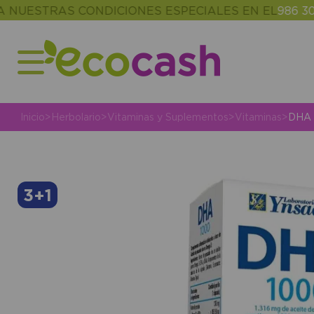
STRAS CONDICIONES ESPECIALES EN EL
986 302 343
Inicio
>
Herbolario
>
Vitaminas y Suplementos
>
Vitaminas
>
DHA 
3+1