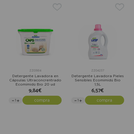
ZZ03614
ZZ04237
Detergente Lavadora en
Detergente Lavadora Pieles
Cápsulas Ultraconcrentrado
Sensibles Ecomimidú Bio
Ecomimidú Bio 20 ud
1,5L
9,84€
6,57€
compra
compra