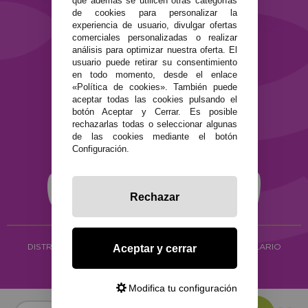
que además se utilicen otras categorías
SEGURIDAD Y PRIVACIDAD
de cookies para personalizar la
experiencia de usuario, divulgar ofertas
Términos y condiciones de uso
comerciales personalizadas o realizar
Política de privacidad
análisis para optimizar nuestra oferta. El
Política de cookies
usuario puede retirar su consentimiento
en todo momento, desde el enlace
«Política de cookies». También puede
aceptar todas las cookies pulsando el
botón Aceptar y Cerrar. Es posible
rechazarlas todas o seleccionar algunas
de las cookies mediante el botón
Configuración.
Rechazar
DISTRIBUCIÓN ALIMENTACIÓN ECOLÓGICA
Y HERBOLARIO
Aceptar y cerrar
Copyright © 2026 ·
www.ecocash.es
·
Ecocash Productos Orgánicos S.C
Modifica tu configuración