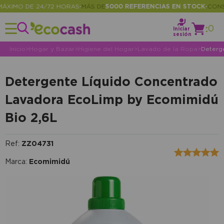
IMO DE 24/72 HORAS
MÁS DE
5000 REFERENCIAS EN STOCK
CONSULT
•
•
:
0
Iniciar
sesión
Inicio
>
Hogar y Bazar
>
Higiene del Hogar
>
Lavado de la Ropa
>
Deterg
Detergente Líquido Concentrado
Lavadora EcoLimp by Ecomimidú
Bio 2,6L
Ref:
ZZ04731
Marca:
Ecomimidú