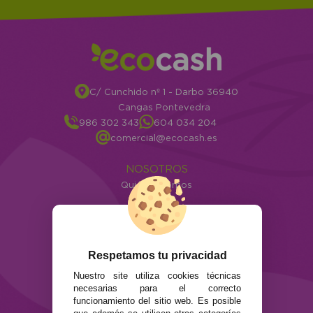
C/ Cunchido nº 1 - Darbo 36940
Cangas Pontevedra
986 302 343
604 034 204
comercial@ecocash.es
NOSOTROS
Quiénes somos
Info
ATENCIÓN AL CLIENTE
Envíos y devoluciones
Respetamos tu privacidad
Formas de pago
Nuestro site utiliza cookies técnicas
Preguntas Frecuentes
necesarias para el correcto
Contacto
funcionamiento del sitio web. Es posible