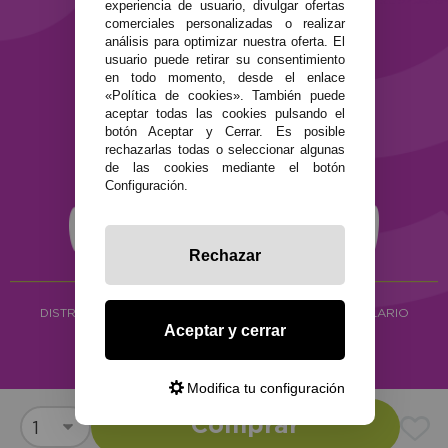
experiencia de usuario, divulgar ofertas
Política de privacidad
comerciales personalizadas o realizar
Política de cookies
análisis para optimizar nuestra oferta. El
usuario puede retirar su consentimiento
en todo momento, desde el enlace
«Política de cookies». También puede
aceptar todas las cookies pulsando el
botón Aceptar y Cerrar. Es posible
rechazarlas todas o seleccionar algunas
de las cookies mediante el botón
Configuración.
Rechazar
DISTRIBUCIÓN ALIMENTACIÓN ECOLÓGICA
Y HERBOLARIO
Aceptar y cerrar
Copyright © 2026 ·
www.ecocash.es
·
Ecocash Productos Orgánicos S.C
Modifica tu configuración
Comprar