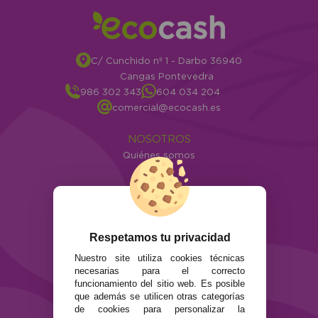
C/ Cunchido nº 1 - Darbo 36940
Cangas Pontevedra
986 302 343
604 034 204
comercial@ecocash.es
NOSOTROS
Quiénes somos
Info
ATENCIÓN AL CLIENTE
Envíos y devoluciones
Formas de pago
Respetamos tu privacidad
Preguntas Frecuentes
Nuestro site utiliza cookies técnicas
Contacto
necesarias para el correcto
funcionamiento del sitio web. Es posible
que además se utilicen otras categorías
SEGURIDAD Y PRIVACIDAD
de cookies para personalizar la
Términos y condiciones de uso