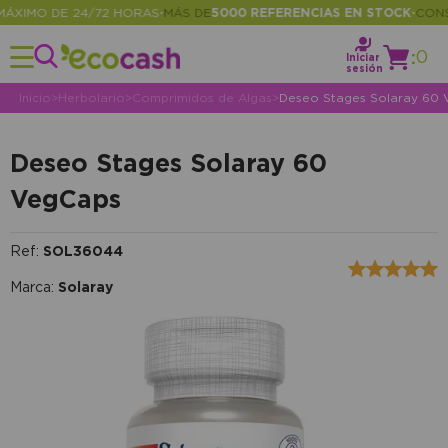
XIMO DE 24/72 HORAS
MÁS DE
5000 REFERENCIAS EN STOCK
CONSUL
•
•
:
0
Iniciar
sesión
Inicio
>
Herbolario
>
Comprimidos de Algas
>
Deseo Stages Solaray 60
Deseo Stages Solaray 60
VegCaps
Ref:
SOL36044
Marca:
Solaray