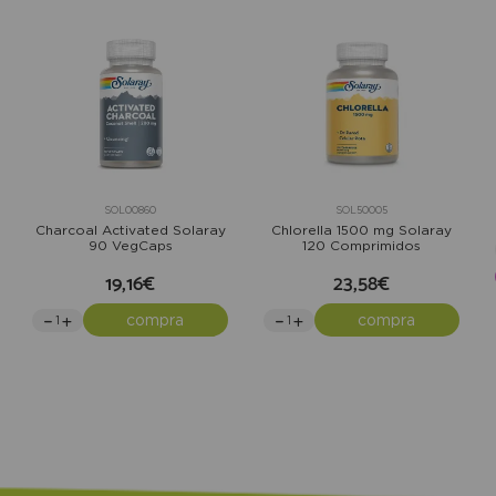
SOL00860
SOL50005
Charcoal Activated Solaray
Chlorella 1500 mg Solaray
90 VegCaps
120 Comprimidos
19,16€
23,58€
compra
compra