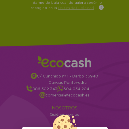
darme de baja cuando quiera según lo
recogido en la
Política de Publicidad
.
C/ Cunchido nº 1 - Darbo 36940
Cangas Pontevedra
986 302 343
604 034 204
comercial@ecocash.es
NOSOTROS
Quiénes somos
Info