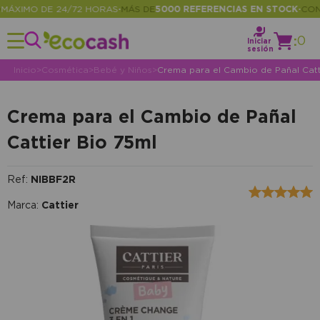
XIMO DE 24/72 HORAS
MÁS DE
5000 REFERENCIAS EN STOCK
CONSU
•
•
:
0
Iniciar
sesión
Inicio
>
Cosmética
>
Bebé y Niños
>
Crema para el Cambio de Pañal Catt
Crema para el Cambio de Pañal
Cattier Bio 75ml
Ref:
NIBBF2R
Marca:
Cattier