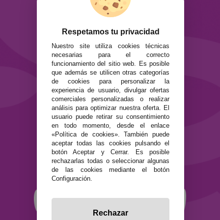
ATENCIÓN AL CLIENTE
Envíos y devoluciones
Formas de pago
Respetamos tu privacidad
Preguntas Frecuentes
Nuestro site utiliza cookies técnicas
Contacto
necesarias para el correcto
funcionamiento del sitio web. Es posible
que además se utilicen otras categorías
SEGURIDAD Y PRIVACIDAD
de cookies para personalizar la
Términos y condiciones de uso
experiencia de usuario, divulgar ofertas
Política de privacidad
comerciales personalizadas o realizar
Política de cookies
análisis para optimizar nuestra oferta. El
usuario puede retirar su consentimiento
en todo momento, desde el enlace
«Política de cookies». También puede
aceptar todas las cookies pulsando el
botón Aceptar y Cerrar. Es posible
rechazarlas todas o seleccionar algunas
de las cookies mediante el botón
Configuración.
Rechazar