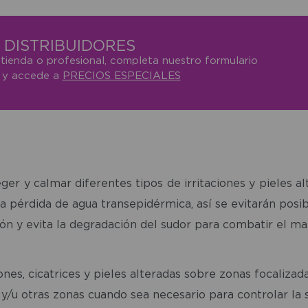
DISTRIBUIDORES
 tienda o profesional, completa nuestro formulario
o y accede a
PRECIOS ESPECIALES
eger y calmar diferentes tipos de irritaciones y pieles a
 pérdida de agua transepidérmica, así se evitarán posib
ón y evita la degradación del sudor para combatir el mal
ones, cicatrices y pieles alteradas sobre zonas focalizad
es y/u otras zonas cuando sea necesario para controlar la