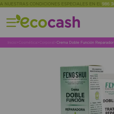
STRAS CONDICIONES ESPECIALES EN EL
986 302 343
Inicio
>
Cosmética
>
Corporal
>
Crema Doble Función Reparador