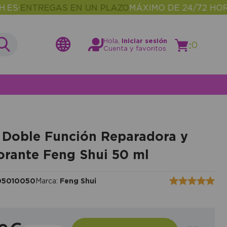
NTREGAS EN UN PLAZO
MÁXIMO DE 24/72 HORAS
MÁ
•
Hola,
Iniciar sesión
:
0
Cuenta y favoritos
Doble Función Reparadora y
rante Feng Shui 50 ml
05010050
Marca:
Feng Shui