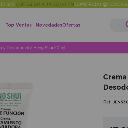
(DE 09:00 A 14:00) O EN
COMERCIAL@ECOCASH.ES
E
•
...
Top Ventas
Novedades
Ofertas
a y Desodorante Feng Shui 50 ml
Crema 
Desodo
Ref:
JEN53