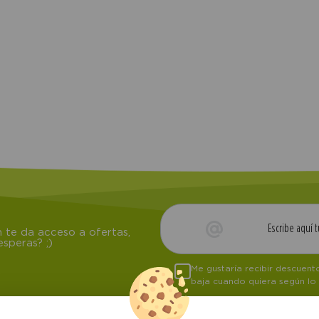
 te da acceso a ofertas,
speras? ;)
Me gustaría recibir descuen
baja cuando quiera según lo