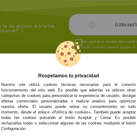
 te da acceso a ofertas,
speras? ;)
Me gustaría recibir descuen
baja cuando quiera según lo
Respetamos tu privacidad
NOSOTROS
ATENCIÓN AL CL
Nuestro site utiliza cookies técnicas necesarias para el correcto
funcionamiento del sitio web. Es posible que además se utilicen otras
Quiénes somos
Envíos y devoluci
categorías de cookies para personalizar la experiencia de usuario, divulgar
Info
Formas de pago
0
Cangas
ofertas comerciales personalizadas o realizar análisis para optimizar
Preguntas Frecue
nuestra oferta. El usuario puede retirar su consentimiento en todo
Contacto
momento, desde el enlace «Política de cookies». También puede aceptar
todas las cookies pulsando el botón Aceptar y Cerrar. Es posible
rechazarlas todas o seleccionar algunas de las cookies mediante el botón
Configuración.
Subvenció