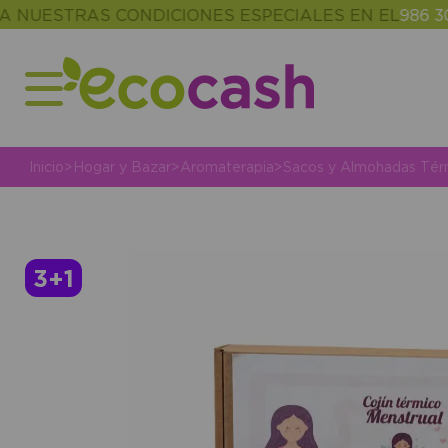
TRAS CONDICIONES ESPECIALES EN EL
986 302 343
Inicio
>
Hogar y Bazar
>
Aromaterapia
>
Sacos y Almohadas Tér
3+1