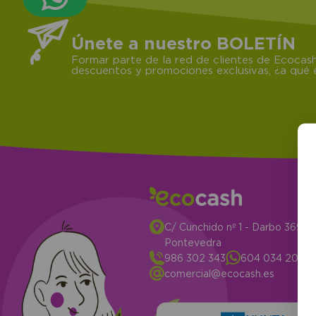
Únete a nuestro BOLETÍN
Formar parte de la red de clientes de Ecocash
descuentos y promociones exclusivas, ¿a qué e
C/ Cunchido nº 1 - Darbo 3694
Pontevedra
986 302 343
604 034 204
comercial@ecocash.es