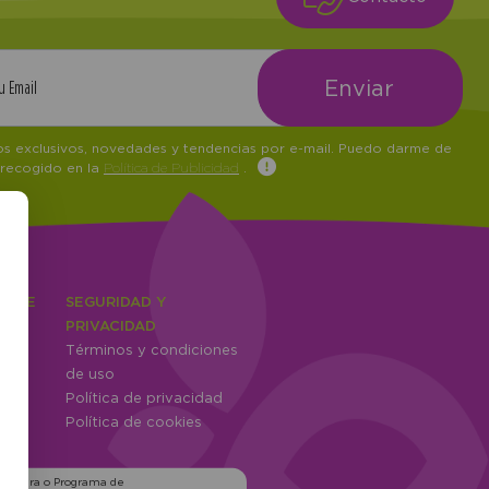
tos exclusivos, novedades y tendencias por e-mail. Puedo darme de
 recogido en la
Política de Publicidad
.
IENTE
SEGURIDAD Y
ones
PRIVACIDAD
Términos y condiciones
ntes
de uso
Política de privacidad
Política de cookies
ns para o Programa de