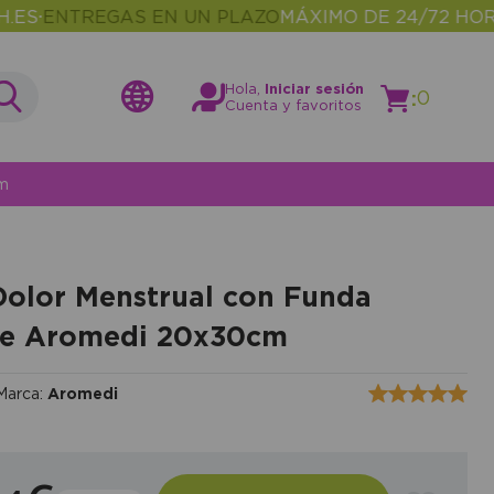
NTREGAS EN UN PLAZO
MÁXIMO DE 24/72 HORAS
MÁ
•
Hola,
Iniciar sesión
:
0
Cuenta y favoritos
cm
Dolor Menstrual con Funda
te Aromedi 20x30cm
Marca:
Aromedi