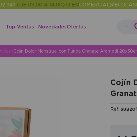
(DE 09:00 A 14:00) O EN
COMERCIAL@ECOCASH.ES
E
•
...
Top Ventas
Novedades
Ofertas
micas
>
Cojín Dolor Menstrual con Funda Granate Aromedi 20x30
Cojín 
Grana
Ref:
SUB20