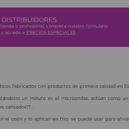
DISTRIBUIDORES
 tienda o profesional, completa nuestro formulario
o y accede a
PRECIOS ESPECIALES
ticos fabricados con productos de primera calidad en E
tándolos un minuto en el microondas, actúan como un 
ies cansados??…
 el cojín y lo aplican en frío, se puede usar para alivi