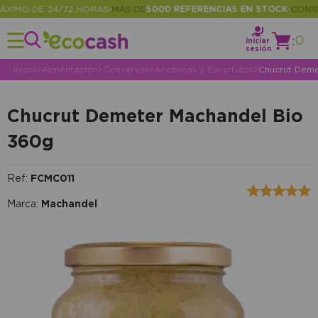
IMO DE 24/72 HORAS
MÁS DE
5000 REFERENCIAS EN STOCK
CONSULT
•
•
:
0
Iniciar
sesión
Inicio
>
Alimentación
>
Conservas
>
Aceitunas y Encurtidos
>
Chucrut Deme
Chucrut Demeter Machandel Bio
360g
Ref:
FCMC011
Marca:
Machandel