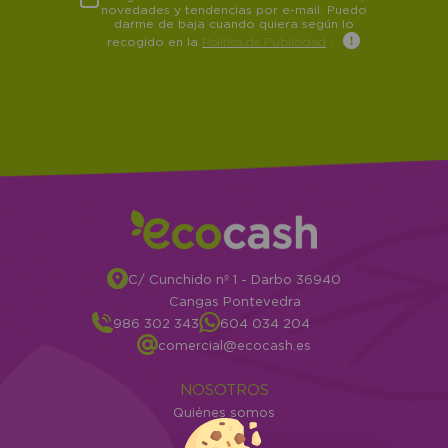
novedades y tendencias por e-mail. Puedo
darme de baja cuando quiera según lo
recogido en la
Política de Publicidad
.
C/ Cunchido nº 1 - Darbo 36940
Cangas Pontevedra
986 302 343
604 034 204
comercial@ecocash.es
NOSOTROS
Quiénes somos
Info