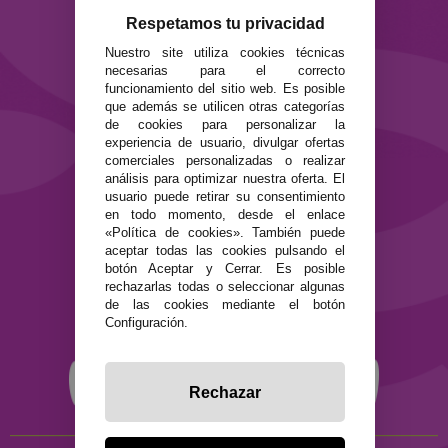
Envíos y devoluciones
Respetamos tu privacidad
Formas de pago
Nuestro site utiliza cookies técnicas
Preguntas Frecuentes
necesarias para el correcto
Contacto
funcionamiento del sitio web. Es posible
que además se utilicen otras categorías
SEGURIDAD Y PRIVACIDAD
de cookies para personalizar la
experiencia de usuario, divulgar ofertas
Términos y condiciones de uso
comerciales personalizadas o realizar
Política de privacidad
análisis para optimizar nuestra oferta. El
Política de cookies
usuario puede retirar su consentimiento
en todo momento, desde el enlace
«Política de cookies». También puede
aceptar todas las cookies pulsando el
botón Aceptar y Cerrar. Es posible
rechazarlas todas o seleccionar algunas
de las cookies mediante el botón
Configuración.
Rechazar