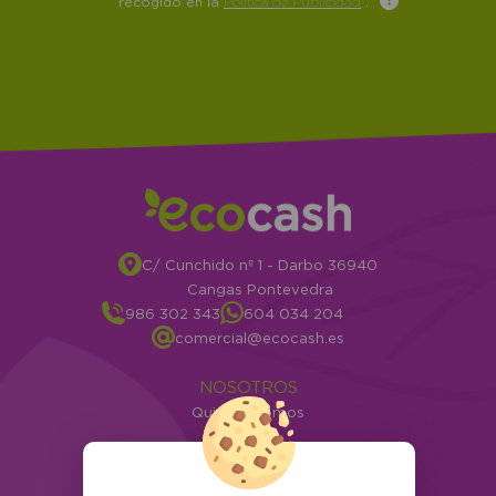
recogido en la
Política de Publicidad
.
C/ Cunchido nº 1 - Darbo 36940
Cangas Pontevedra
986 302 343
604 034 204
comercial@ecocash.es
NOSOTROS
Quiénes somos
Info
ATENCIÓN AL CLIENTE