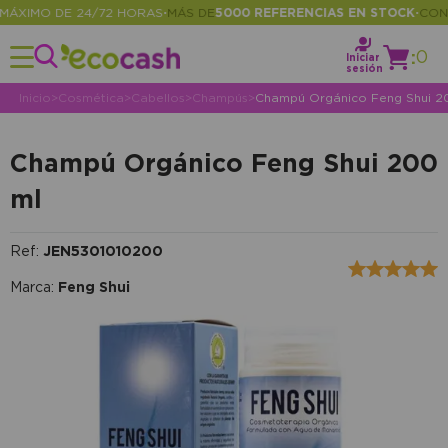
XIMO DE 24/72 HORAS
MÁS DE
5000 REFERENCIAS EN STOCK
CONSUL
•
•
:
0
Iniciar
sesión
Inicio
>
Cosmética
>
Cabellos
>
Champús
>
Champú Orgánico Feng Shui 2
Champú Orgánico Feng Shui 200
ml
Ref:
JEN5301010200
Marca:
Feng Shui