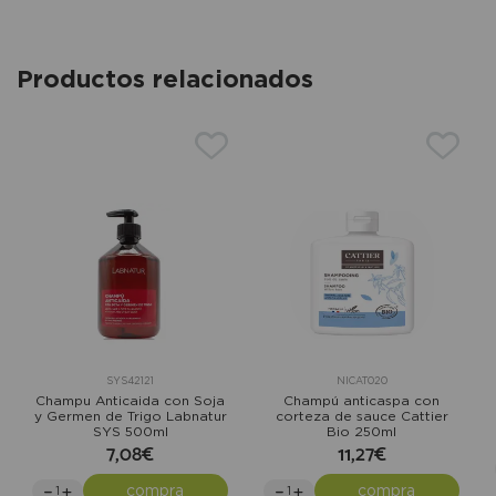
Productos relacionados
SYS42121
NICAT020
Champu Anticaida con Soja
Champú anticaspa con
y Germen de Trigo Labnatur
corteza de sauce Cattier
SYS 500ml
Bio 250ml
7,08€
11,27€
compra
compra