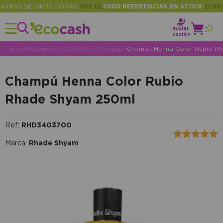
IMO DE 24/72 HORAS
MÁS DE
5000 REFERENCIAS EN STOCK
CONSULT
•
•
:
0
Iniciar
sesión
Inicio
>
Cosmética
>
Cabellos
>
Champús
>
Champú Henna Color Rubio R
Champú Henna Color Rubio
Rhade Shyam 250ml
Ref:
RHD3403700
Marca:
Rhade Shyam