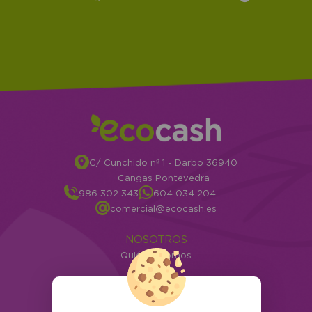
C/ Cunchido nº 1 - Darbo 36940
Cangas Pontevedra
986 302 343
604 034 204
comercial@ecocash.es
NOSOTROS
Quiénes somos
Info
ATENCIÓN AL CLIENTE