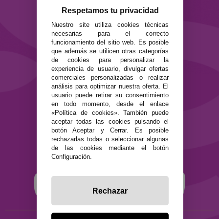
Envíos y devoluciones
Respetamos tu privacidad
Formas de pago
Nuestro site utiliza cookies técnicas
Preguntas Frecuentes
necesarias para el correcto
Contacto
funcionamiento del sitio web. Es posible
que además se utilicen otras categorías
SEGURIDAD Y PRIVACIDAD
de cookies para personalizar la
experiencia de usuario, divulgar ofertas
Términos y condiciones de uso
comerciales personalizadas o realizar
Política de privacidad
análisis para optimizar nuestra oferta. El
Política de cookies
usuario puede retirar su consentimiento
en todo momento, desde el enlace
«Política de cookies». También puede
aceptar todas las cookies pulsando el
botón Aceptar y Cerrar. Es posible
rechazarlas todas o seleccionar algunas
de las cookies mediante el botón
Configuración.
Rechazar