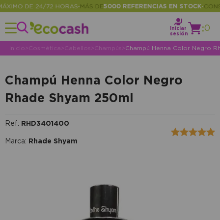
IMO DE 24/72 HORAS
MÁS DE
5000 REFERENCIAS EN STOCK
CONSULT
•
•
:
0
Iniciar
sesión
Inicio
>
Cosmética
>
Cabellos
>
Champús
>
Champú Henna Color Negro R
Champú Henna Color Negro
Rhade Shyam 250ml
Ref:
RHD3401400
Marca:
Rhade Shyam