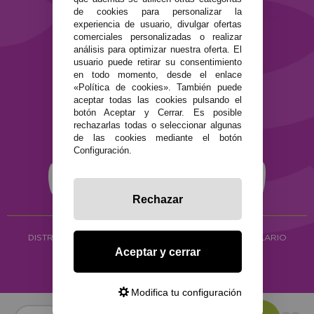
de cookies para personalizar la
Términos y condiciones de uso
experiencia de usuario, divulgar ofertas
Política de privacidad
comerciales personalizadas o realizar
Política de cookies
análisis para optimizar nuestra oferta. El
usuario puede retirar su consentimiento
en todo momento, desde el enlace
«Política de cookies». También puede
aceptar todas las cookies pulsando el
botón Aceptar y Cerrar. Es posible
rechazarlas todas o seleccionar algunas
de las cookies mediante el botón
Configuración.
Rechazar
DISTRIBUCIÓN ALIMENTACIÓN ECOLÓGICA
Y HERBOLARIO
Aceptar y cerrar
Copyright © 2026 ·
www.ecocash.es
·
Ecocash Productos Orgánicos S.C
Modifica tu configuración