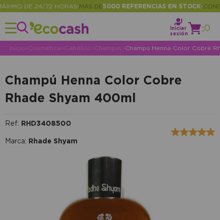
IMO DE 24/72 HORAS
MÁS DE
5000 REFERENCIAS EN STOCK
CONSULT
•
•
:
0
Iniciar
sesión
Inicio
>
Cosmética
>
Cabellos
>
Champús
>
Champú Henna Color Cobre R
Champú Henna Color Cobre
Rhade Shyam 400ml
Ref:
RHD3408500
Marca:
Rhade Shyam