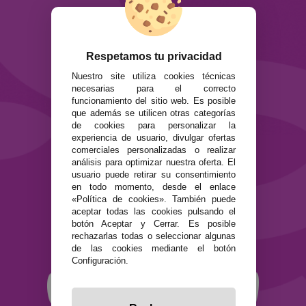
ATENCIÓN AL CLIENTE
Envíos y devoluciones
Formas de pago
Respetamos tu privacidad
Preguntas Frecuentes
Nuestro site utiliza cookies técnicas
Contacto
necesarias para el correcto
funcionamiento del sitio web. Es posible
SEGURIDAD Y PRIVACIDAD
que además se utilicen otras categorías
de cookies para personalizar la
Términos y condiciones de uso
experiencia de usuario, divulgar ofertas
Política de privacidad
comerciales personalizadas o realizar
Política de cookies
análisis para optimizar nuestra oferta. El
usuario puede retirar su consentimiento
en todo momento, desde el enlace
«Política de cookies». También puede
aceptar todas las cookies pulsando el
botón Aceptar y Cerrar. Es posible
rechazarlas todas o seleccionar algunas
de las cookies mediante el botón
Configuración.