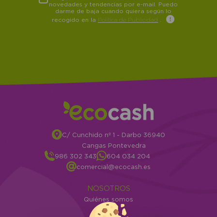
novedades y tendencias por e-mail. Puedo
darme de baja cuando quiera según lo
recogido en la
Política de Publicidad
.
C/ Cunchido nº 1 - Darbo 36940
Cangas Pontevedra
986 302 343
604 034 204
comercial@ecocash.es
NOSOTROS
Quiénes somos
Info