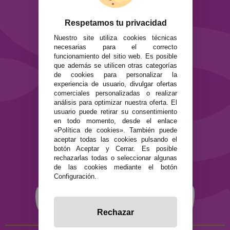
Envíos y devoluciones
Formas de pago
Respetamos tu privacidad
Preguntas Frecuentes
Nuestro site utiliza cookies técnicas
Contacto
necesarias para el correcto
funcionamiento del sitio web. Es posible
SEGURIDAD Y PRIVACIDAD
que además se utilicen otras categorías
de cookies para personalizar la
Términos y condiciones de uso
experiencia de usuario, divulgar ofertas
Política de privacidad
comerciales personalizadas o realizar
Política de cookies
análisis para optimizar nuestra oferta. El
usuario puede retirar su consentimiento
en todo momento, desde el enlace
«Política de cookies». También puede
aceptar todas las cookies pulsando el
botón Aceptar y Cerrar. Es posible
rechazarlas todas o seleccionar algunas
de las cookies mediante el botón
Configuración.
Rechazar