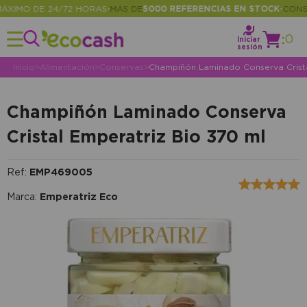
IMO DE 24/72 HORAS
MÁS DE
5000 REFERENCIAS EN STOCK
CONSULT
•
•
:
0
Iniciar
sesión
Inicio
>
Alimentación
>
Conservas
>
Champiñón Laminado Conserva Crista
Champiñón Laminado Conserva
Cristal Emperatriz Bio 370 ml
Ref:
EMP469005
Marca:
Emperatriz Eco