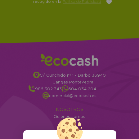
recogido en la
Política de Publicidad
.
C/ Cunchido nº 1 - Darbo 36940
Cangas Pontevedra
986 302 343
604 034 204
comercial@ecocash.es
NOSOTROS
Quiénes somos
Info
ATENCIÓN AL CLIENTE