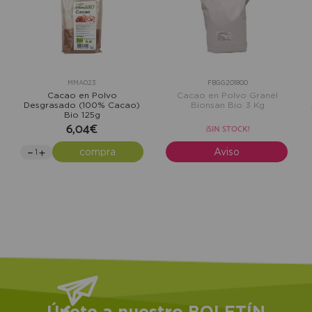
MMA023
FBGG201800
Cacao en Polvo
Cacao en Polvo Granel
Desgrasado (100% Cacao)
Bionsan Bio 3 Kg
Bio 125g
6,04€
¡SIN STOCK!
compra
Aviso
Únete a nuestro BOLETÍN