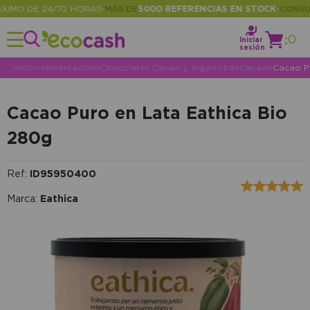
MO DE 24/72 HORAS
MÁS DE
5000 REFERENCIAS EN STOCK
CONSULTA
•
•
:
0
Iniciar
sesión
Inicio
>
Alimentación
>
Chocolates Cacao y Algarroba
>
Cacao
>
Cacao P
Cacao Puro en Lata Eathica Bio
280g
Ref:
ID95950400
Marca:
Eathica