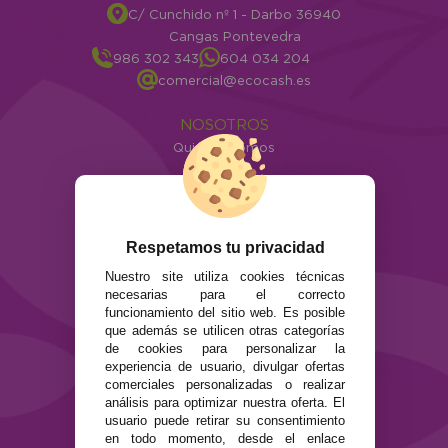
C/ Cunchido nº 1 - Darbo 36940
Cangas Pontevedra
986 302 343
604 034 204
comercial@ecocash.es
NOSOTROS
Quiénes somos
Info
ATENCIÓN AL CLIENTE
Envíos y devoluciones
Respetamos tu privacidad
Formas de pago
Nuestro site utiliza cookies técnicas
Preguntas Frecuentes
necesarias para el correcto
Contacto
funcionamiento del sitio web. Es posible
que además se utilicen otras categorías
SEGURIDAD Y PRIVACIDAD
de cookies para personalizar la
experiencia de usuario, divulgar ofertas
Términos y condiciones de uso
comerciales personalizadas o realizar
Política de privacidad
análisis para optimizar nuestra oferta. El
Política de cookies
usuario puede retirar su consentimiento
en todo momento, desde el enlace