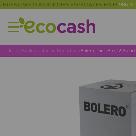
TRAS CONDICIONES ESPECIALES EN EL
986 302 343
(
Inicio
>
Suplementación Deportiva
>
Bolero Drink Box 12 Aránd