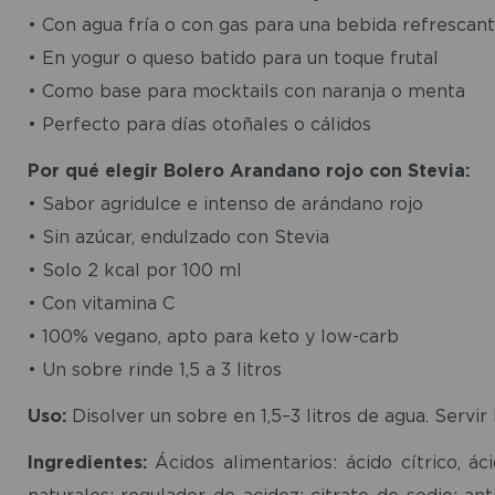
• Con agua fría o con gas para una bebida refrescan
• En yogur o queso batido para un toque frutal
• Como base para mocktails con naranja o menta
• Perfecto para días otoñales o cálidos
Por qué elegir Bolero Arandano rojo con Stevia:
• Sabor agridulce e intenso de arándano rojo
• Sin azúcar, endulzado con Stevia
• Solo 2 kcal por 100 ml
• Con vitamina C
• 100% vegano, apto para keto y low-carb
• Un sobre rinde 1,5 a 3 litros
Uso:
Disolver un sobre en 1,5–3 litros de agua. Servir 
Ingredientes:
Ácidos alimentarios: ácido cítrico, ác
naturales; regulador de acidez: citrato de sodio; a