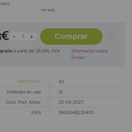
jos...
ver más...
3€
Comprar
gratis
a partir de 29,00€ (IVA
Información sobre
Envios
EN STOCK
42
Unidades en caja
12
Cons. Pref. Antes
23-09-2027
EAN
3800048226403