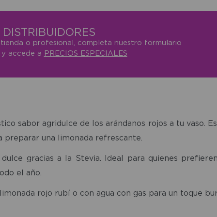
DISTRIBUIDORES
 tienda o profesional, completa nuestro formulario
o y accede a
PRECIOS ESPECIALES
ico sabor agridulce de los arándanos rojos a tu vaso. Es
a preparar una limonada refrescante.
dulce gracias a la Stevia. Ideal para quienes prefier
odo el año.
limonada rojo rubí o con agua con gas para un toque bu