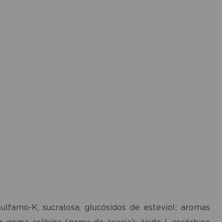
sulfamo-K, sucralosa, glucósidos de esteviol; aromas
ar, goma arábiga (goma de acacia); ácido L-ascórbico