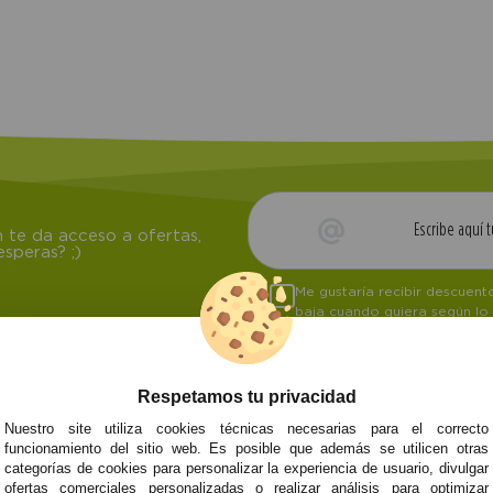
 te da acceso a ofertas,
speras? ;)
Me gustaría recibir descuen
baja cuando quiera según lo
Respetamos tu privacidad
Nuestro site utiliza cookies técnicas necesarias para el correcto
NOSOTROS
ATENCIÓN AL CL
funcionamiento del sitio web. Es posible que además se utilicen otras
categorías de cookies para personalizar la experiencia de usuario, divulgar
Quiénes somos
Envíos y devoluci
ofertas comerciales personalizadas o realizar análisis para optimizar