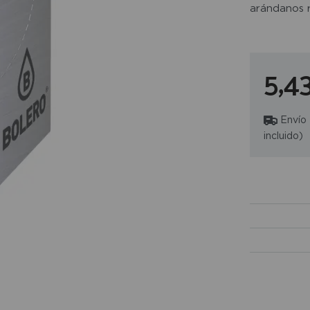
arándanos ro
5,4
Envío
incluido)