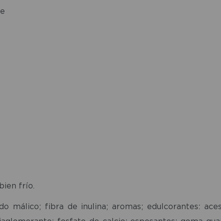
te
bien frío.
ido málico; fibra de inulina; aromas; edulcorantes: ace
ntiaglomerante: fosfato de calcio; espesantes: goma gu