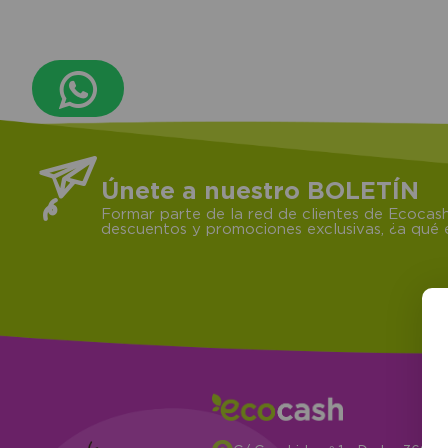
Únete a nuestro BOLETÍN
Formar parte de la red de clientes de Ecocash
descuentos y promociones exclusivas, ¿a qué e