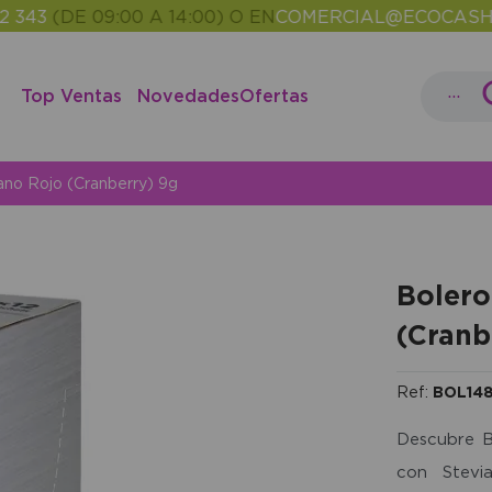
DE 09:00 A 14:00) O EN
COMERCIAL@ECOCASH.ES
EN
•
...
Top Ventas
Novedades
Ofertas
ano Rojo (Cranberry) 9g
Bolero
(Cranb
Ref:
BOL14
Descubre B
con Stevi