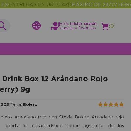
TREGAS EN UN PLAZO
MÁXIMO DE 24/72 HORAS
MÁS
•
Hola,
Iniciar sesión
:
0
Cuenta y favoritos
 Drink Box 12 Arándano Rojo
erry) 9g
8203
Marca:
Bolero
olero Arandano rojo con Stevia Bolero Arandano rojo
a aporta el característico sabor agridulce de los