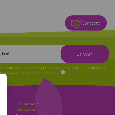
Contacto
tos exclusivos, novedades y tendencias por e-mail. Puedo darme de
 recogido en la
Política de Publicidad
.
IENTE
SEGURIDAD Y
ones
PRIVACIDAD