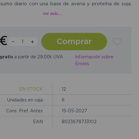
nsumo diario con una base de avena y proteína de soja.
combina una textura suave con un sabor agradable y
ver más...
por lo que encaja bien en desayunos, meriendas o como
nto de distintas preparaciones.
1€
Comprar
porta el carácter cereal de la bebida y la proteína de
za su interés para quienes desean incorporar una bebida
gratis
a partir de 29,00€ (IVA
Información sobre
n un perfil más completo dentro de una alimentación
Envios
emás, la propia ficha destaca que es vegana, sin lactosa,
in huevo y sin azúcares añadidos.
EN STOCK
12
Unidades en caja
6
Cons. Pref. Antes
15-05-2027
EAN
8023678733102