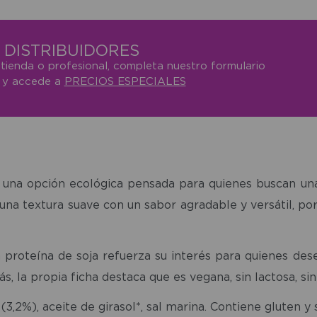
DISTRIBUIDORES
 tienda o profesional, completa nuestro formulario
o y accede a
PRECIOS ESPECIALES
s una opción ecológica pensada para quienes buscan una
 una textura suave con un sabor agradable y versátil, p
a proteína de soja refuerza su interés para quienes de
la propia ficha destaca que es vegana, sin lactosa, sin 
(3,2%), aceite de girasol*, sal marina. Contiene gluten y 