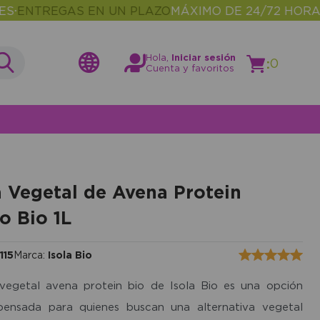
TREGAS EN UN PLAZO
MÁXIMO DE 24/72 HORAS
MÁ
•
Hola,
Iniciar sesión
:
0
Cuenta y favoritos
 Vegetal de Avena Protein
o Bio 1L
115
Marca:
Isola Bio
vegetal avena protein bio de Isola Bio es una opción
pensada para quienes buscan una alternativa vegetal