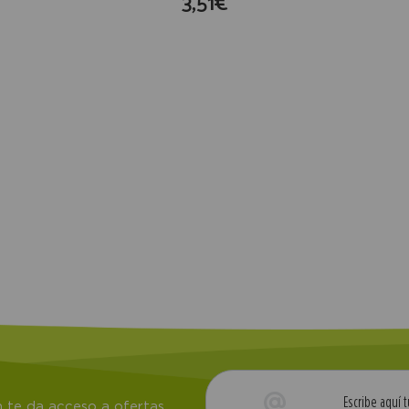
3,51€
compra
 te da acceso a ofertas,