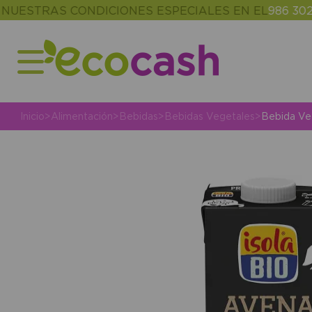
TRAS CONDICIONES ESPECIALES EN EL
986 302 343
Inicio
>
Alimentación
>
Bebidas
>
Bebidas Vegetales
>
Bebida Veg