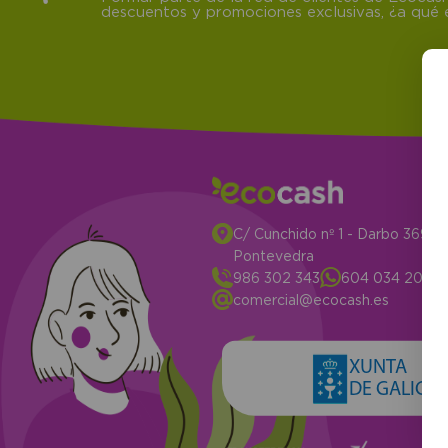
descuentos y promociones exclusivas, ¿a qué e
C/ Cunchido nº 1 - Darbo 3694
Pontevedra
986 302 343
604 034 204
comercial@ecocash.es
XUNTA
DE GALICIA