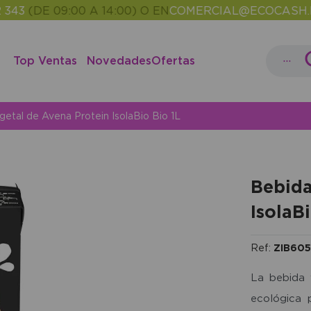
(DE 09:00 A 14:00) O EN
COMERCIAL@ECOCASH.ES
EN
•
...
Top Ventas
Novedades
Ofertas
etal de Avena Protein IsolaBio Bio 1L
Bebida
IsolaBi
Ref:
ZIB605
La bebida 
ecológica 