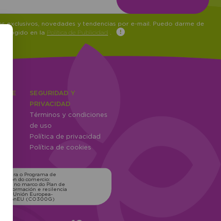
tos exclusivos, novedades y tendencias por e-mail. Puedo darme de
 recogido en la
Política de Publicidad
.
IENTE
SEGURIDAD Y
ones
PRIVACIDAD
Términos y condiciones
ntes
de uso
Política de privacidad
Política de cookies
ns para o Programa de
zación do comercio:
xico, no marco do Plan de
transformación e resilencia
o pola Unión Europea-
erationEU (CO300G)