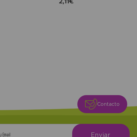
2,11€
compra
+
Contacto