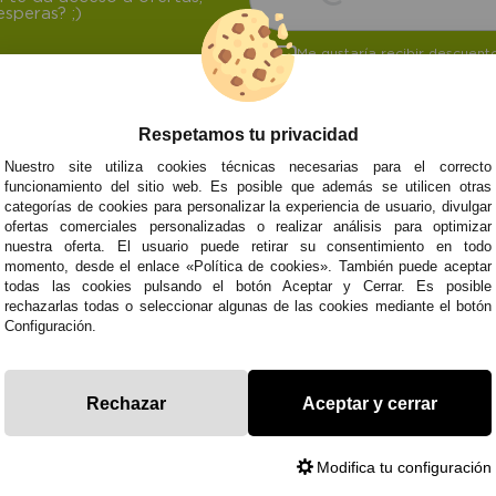
speras? ;)
Me gustaría recibir descuen
baja cuando quiera según lo
Respetamos tu privacidad
Nuestro site utiliza cookies técnicas necesarias para el correcto
funcionamiento del sitio web. Es posible que además se utilicen otras
categorías de cookies para personalizar la experiencia de usuario, divulgar
NOSOTROS
ATENCIÓN AL CL
ofertas comerciales personalizadas o realizar análisis para optimizar
Quiénes somos
Envíos y devoluci
nuestra oferta. El usuario puede retirar su consentimiento en todo
Info
Formas de pago
0
Cangas
momento, desde el enlace «Política de cookies». También puede aceptar
Preguntas Frecue
todas las cookies pulsando el botón Aceptar y Cerrar. Es posible
Contacto
rechazarlas todas o seleccionar algunas de las cookies mediante el botón
Configuración.
Subvenció
Financiado pola
Rechazar
Aceptar y cerrar
Plan de Recuperación
moderni
Unión Europea
Fondo Tecnoló
Transformación
recuperación, 
NextGenerationEU
y Resiliencia
finaciad
NextGen
Modifica tu configuración