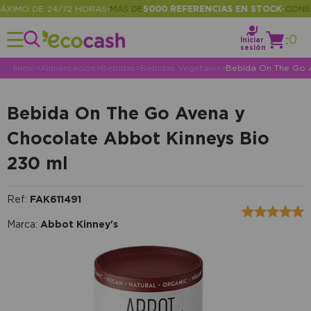
IMO DE 24/72 HORAS
MÁS DE
5000 REFERENCIAS EN STOCK
CONSULT
•
•
:
0
Iniciar
sesión
Inicio
>
Alimentación
>
Bebidas
>
Bebidas Vegetales
>
Bebida On The Go A
Bebida On The Go Avena y
Chocolate Abbot Kinneys Bio
230 ml
Ref:
FAK611491
Marca:
Abbot Kinney's