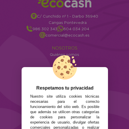
C/ Cunchido nº 1 - Darbo 36940
Cangas Pontevedra
986 302 343
604 034 204
comercial@ecocash.es
NOSOTROS
Quiénes somos
Info
ATENCIÓN AL CLIENTE
Envíos y devoluciones
Formas de pago
Respetamos tu privacidad
Preguntas Frecuentes
Nuestro site utiliza cookies técnicas
Contacto
necesarias para el correcto
funcionamiento del sitio web. Es posible
que además se utilicen otras categorías
SEGURIDAD Y PRIVACIDAD
de cookies para personalizar la
Términos y condiciones de uso
experiencia de usuario, divulgar ofertas
Política de privacidad
comerciales personalizadas o realizar