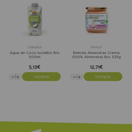
ZIB605001
MMA021
Agua de Coco IsolaBio Bio
Bebida Almendras Crema
500ml
(100% Almendra) Bio 325g
5,13€
12,71€
compra
compra