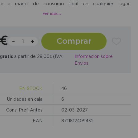
pre a mano, de consumo fácil en cualquier lugar,
nte a lo largo de la mañana o por la tarde, cuando
ver más...
 pausa con un toque de café sin recurrir a lácteos. Su
e la hace una opción práctica para tomar directamente,
6€
Comprar
el trabajo o fuera.
gratis
a partir de 29,00€ (IVA
Información sobre
Envios
EN STOCK
46
Unidades en caja
6
Cons. Pref. Antes
02-03-2027
EAN
8711812409432