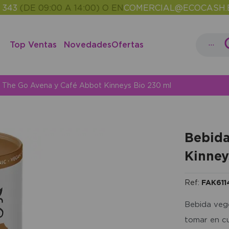
(DE 09:00 A 14:00) O EN
COMERCIAL@ECOCASH.ES
EN
•
...
Top Ventas
Novedades
Ofertas
 The Go Avena y Café Abbot Kinneys Bio 230 ml
Bebida
Kinney
Ref:
FAK611
Bebida vege
tomar en cu