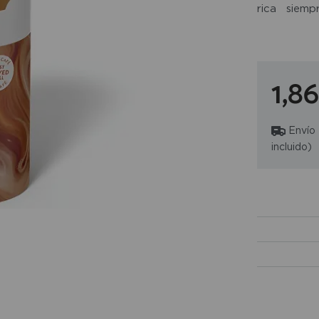
rica siem
especialme
apetece una
perfil suav
1,8
en casa, en 
Envío
incluido)