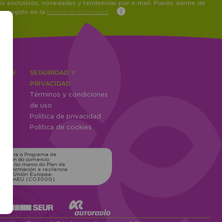
tos exclusivos, novedades y tendencias por e-mail. Puedo darme de
 recogido en la
Política de Publicidad
.
IENTE
SEGURIDAD Y
ones
PRIVACIDAD
Términos y condiciones
ntes
de uso
Política de privacidad
Política de cookies
ns para o Programa de
zación do comercio:
xico, no marco do Plan de
transformación e resilencia
o pola Unión Europea-
erationEU (CO300G)