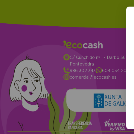
C/ Cunchido nº 1 - Darbo 3694
Pontevedra
986 302 343
604 034 204
comercial@ecocash.es
XUNTA
DE GALICIA