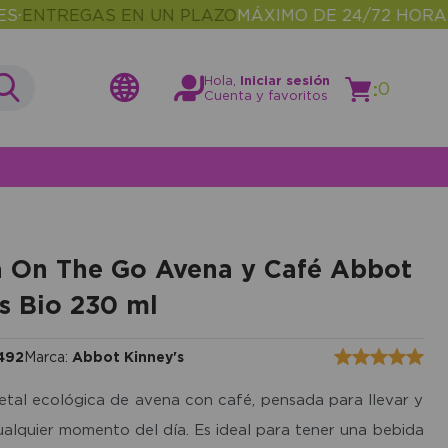
TREGAS EN UN PLAZO
MÁXIMO DE 24/72 HORAS
MÁS
•
Hola,
Iniciar sesión
:
0
Cuenta y favoritos
 On The Go Avena y Café Abbot
s Bio 230 ml
492
Marca:
Abbot Kinney's
tal ecológica de avena con café, pensada para llevar y
alquier momento del día. Es ideal para tener una bebida