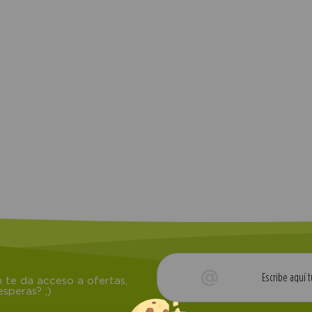
 te da acceso a ofertas,
speras? ;)