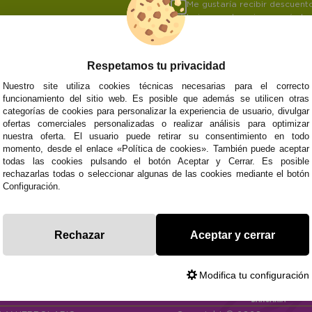
Me gustaría recibir descuen
baja cuando quiera según lo
Respetamos tu privacidad
Nuestro site utiliza cookies técnicas necesarias para el correcto
funcionamiento del sitio web. Es posible que además se utilicen otras
NOSOTROS
ATENCIÓN AL CL
categorías de cookies para personalizar la experiencia de usuario, divulgar
Quiénes somos
Envíos y devoluci
ofertas comerciales personalizadas o realizar análisis para optimizar
Info
Formas de pago
0
Cangas
nuestra oferta. El usuario puede retirar su consentimiento en todo
Preguntas Frecue
momento, desde el enlace «Política de cookies». También puede aceptar
todas las cookies pulsando el botón Aceptar y Cerrar. Es posible
Contacto
rechazarlas todas o seleccionar algunas de las cookies mediante el botón
Configuración.
Subvenció
Financiado pola
Plan de Recuperación
moderni
Unión Europea
Fondo Tecnoló
Rechazar
Aceptar y cerrar
Transformación
recuperación, 
NextGenerationEU
y Resiliencia
finaciad
NextGen
Modifica tu configuración