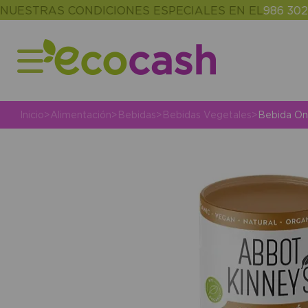
TRAS CONDICIONES ESPECIALES EN EL
986 302 343
Inicio
>
Alimentación
>
Bebidas
>
Bebidas Vegetales
>
Bebida On