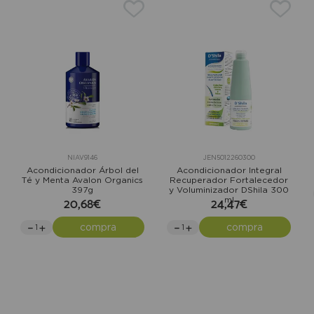
NIAV9146
JEN5012260300
Acondicionador Árbol del
Acondicionador Integral
Té y Menta Avalon Organics
Recuperador Fortalecedor
397g
y Voluminizador DShila 300
20,68€
24,47€
ml
compra
compra