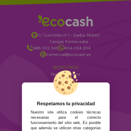
C/ Cunchido nº 1 - Darbo 36940
Cangas Pontevedra
986 302 343
604 034 204
comercial@ecocash.es
NOSOTROS
Quiénes somos
Info
ATENCIÓN AL CLIENTE
Envíos y devoluciones
Respetamos tu privacidad
Formas de pago
Nuestro site utiliza cookies técnicas
Preguntas Frecuentes
necesarias para el correcto
Contacto
funcionamiento del sitio web. Es posible
que además se utilicen otras categorías