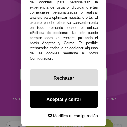
SEGURIDAD Y PRIVACIDAD
de cookies para personalizar la
experiencia de usuario, divulgar ofertas
Términos y condiciones de uso
comerciales personalizadas o realizar
Política de privacidad
análisis para optimizar nuestra oferta. El
Política de cookies
usuario puede retirar su consentimiento
en todo momento, desde el enlace
«Política de cookies». También puede
aceptar todas las cookies pulsando el
botón Aceptar y Cerrar. Es posible
rechazarlas todas o seleccionar algunas
de las cookies mediante el botón
Configuración.
Rechazar
DISTRIBUCIÓN ALIMENTACIÓN ECOLÓGICA
Y HERBOLARIO
Aceptar y cerrar
Copyright © 2026 ·
www.ecocash.es
·
Ecocash Productos Orgánicos S.C
Modifica tu configuración
Comprar