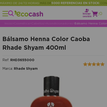
XIMO DE 24/72 HORAS
MÁS DE
5000 REFERENCIAS EN STOCK
CONSU
•
•
:
0
Iniciar
sesión
Inicio
>
Cosmética
>
Cabellos
>
Acondicionadores
>
Bálsamo Henna Colo
Bálsamo Henna Color Caoba
Rhade Shyam 400ml
Ref:
RHD3655000
Marca:
Rhade Shyam