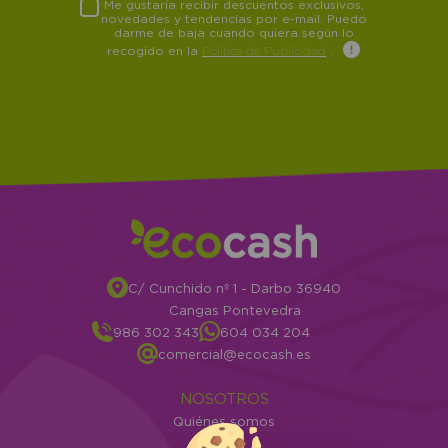
Me gustaría recibir descuentos exclusivos,
novedades y tendencias por e-mail. Puedo
darme de baja cuando quiera según lo
recogido en la
Política de Publicidad
.
C/ Cunchido nº 1 - Darbo 36940
Cangas Pontevedra
986 302 343
604 034 204
comercial@ecocash.es
NOSOTROS
Quiénes somos
Info