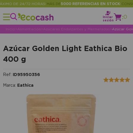
IMO DE 24/72 HORAS
MÁS DE
5000 REFERENCIAS EN STOCK
CONSULT
•
•
:
0
Iniciar
sesión
Inicio
>
Alimentación
>
Azucares Endulzantes y Mermeladas
>
Azúcar Gol
Azúcar Golden Light Eathica Bio
400 g
Ref:
ID95950356
Marca:
Eathica