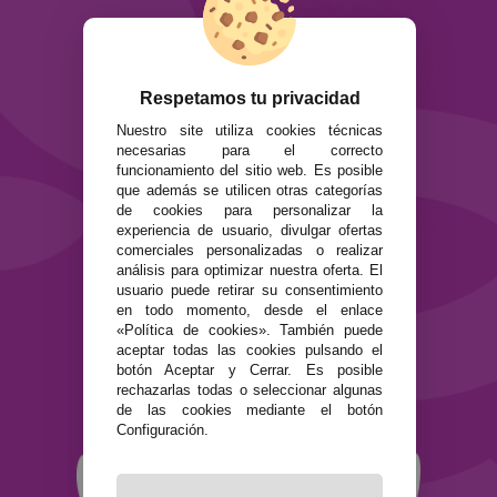
ATENCIÓN AL CLIENTE
Envíos y devoluciones
Formas de pago
Respetamos tu privacidad
Preguntas Frecuentes
Nuestro site utiliza cookies técnicas
Contacto
necesarias para el correcto
funcionamiento del sitio web. Es posible
que además se utilicen otras categorías
SEGURIDAD Y PRIVACIDAD
de cookies para personalizar la
Términos y condiciones de uso
experiencia de usuario, divulgar ofertas
Política de privacidad
comerciales personalizadas o realizar
Política de cookies
análisis para optimizar nuestra oferta. El
usuario puede retirar su consentimiento
en todo momento, desde el enlace
«Política de cookies». También puede
aceptar todas las cookies pulsando el
botón Aceptar y Cerrar. Es posible
rechazarlas todas o seleccionar algunas
de las cookies mediante el botón
Configuración.