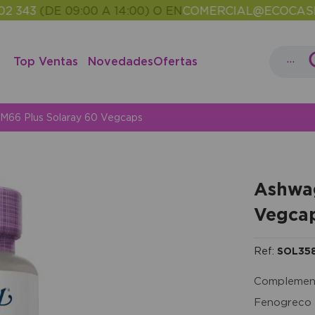
3
(DE 09:00 A 14:00) O EN
COMERCIAL@ECOCASH.ES
•
...
Top Ventas
Novedades
Ofertas
66 Plus Solaray 60 Vegcaps
Ashwa
Vegca
Ref:
SOL35
Complemen
Fenogreco y