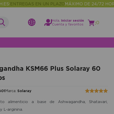
ENTREGAS EN UN PLAZO
MÁXIMO DE 24/72 HORAS
M
•
Hola,
Iniciar sesión
:
0
Cuenta y favoritos
gandha KSM66 Plus Solaray 60
ps
801
Marca:
Solaray
to alimenticio a base de Ashwagandha, Shatavari,
 L-arginina.