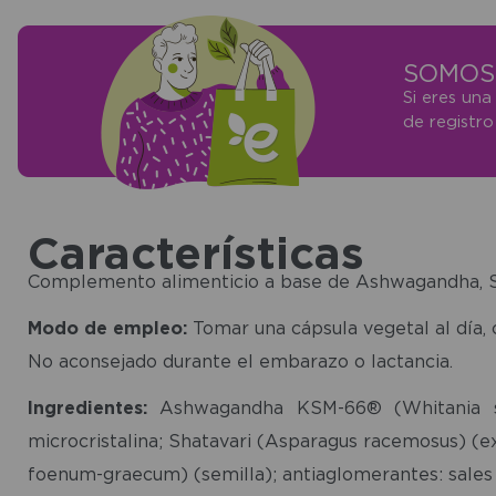
SOMOS 
Si eres una
de registr
Características
Complemento alimenticio a base de Ashwagandha, Sha
Modo de empleo:
Tomar una cápsula vegetal al día, 
No aconsejado durante el embarazo o lactancia.
Ingredientes:
Ashwagandha KSM-66® (Whitania somni
microcristalina; Shatavari (Asparagus racemosus) (ex
foenum-graecum) (semilla); antiaglomerantes: sales ma