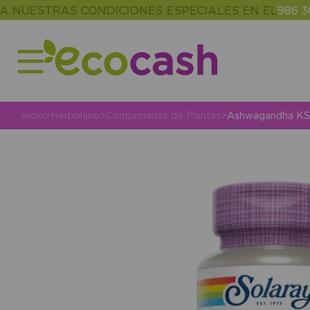
ESTRAS CONDICIONES ESPECIALES EN EL
986 302 34
Inicio
>
Herbolario
>
Comprimidos de Plantas
>
Ashwagandha KSM