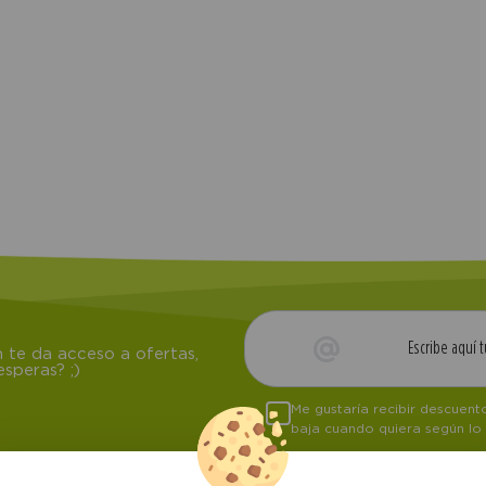
 te da acceso a ofertas,
speras? ;)
Me gustaría recibir descuen
baja cuando quiera según lo