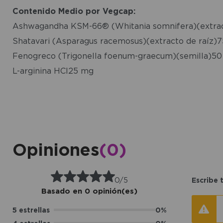
Contenido Medio por Vegcap:
Ashwagandha KSM-66® (Whitania somnifera)(extrac
Shatavari (Asparagus racemosus)(extracto de raíz)
Fenogreco (Trigonella foenum-graecum)(semilla)5
L-arginina HCl25 mg
Opiniones
(0)
0/5
Escribe 
Basado en 0 opinión(es)
5 estrellas
0%