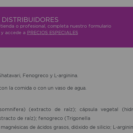
DISTRIBUIDORES
 tienda o profesional, completa nuestro formulario
o y accede a
PRECIOS ESPECIALES
tavari, Fenogreco y L-arginina.
con la comida o con un vaso de agua.
fera) (extracto de raíz); cápsula vegetal (hidrox
tracto de raíz); fenogreco (Trigonella
gnésicas de ácidos grasos, dióxido de silicio; L-arginin