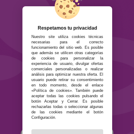
Info
ATENCIÓN AL CLIENTE
Envíos y devoluciones
Respetamos tu privacidad
Formas de pago
Nuestro site utiliza cookies técnicas
Preguntas Frecuentes
necesarias para el correcto
Contacto
funcionamiento del sitio web. Es posible
que además se utilicen otras categorías
de cookies para personalizar la
SEGURIDAD Y PRIVACIDAD
experiencia de usuario, divulgar ofertas
Términos y condiciones de uso
comerciales personalizadas o realizar
Política de privacidad
análisis para optimizar nuestra oferta. El
Política de cookies
usuario puede retirar su consentimiento
en todo momento, desde el enlace
«Política de cookies». También puede
aceptar todas las cookies pulsando el
botón Aceptar y Cerrar. Es posible
rechazarlas todas o seleccionar algunas
de las cookies mediante el botón
Configuración.