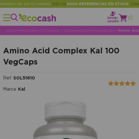
XIMO DE 24/72 HORAS
MÁS DE
5000 REFERENCIAS EN STOCK
CONSUL
•
•
:
0
Iniciar
sesión
Inicio
>
Herbolario
>
Vitaminas y Suplementos
>
Aminoácidos
>
Amino Aci
Amino Acid Complex Kal 100
VegCaps
Ref:
SOL51610
Marca:
Kal