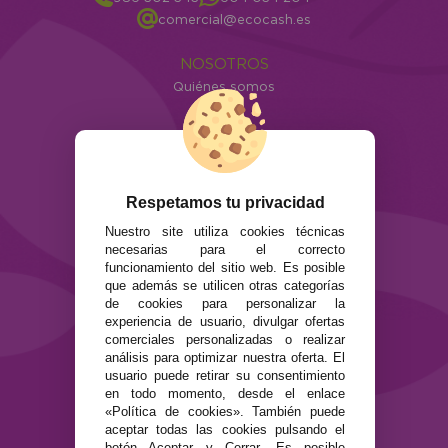
comercial@ecocash.es
NOSOTROS
Quiénes somos
Info
ATENCIÓN AL CLIENTE
Envíos y devoluciones
Formas de pago
Respetamos tu privacidad
Preguntas Frecuentes
Nuestro site utiliza cookies técnicas
Contacto
necesarias para el correcto
funcionamiento del sitio web. Es posible
que además se utilicen otras categorías
SEGURIDAD Y PRIVACIDAD
de cookies para personalizar la
Términos y condiciones de uso
experiencia de usuario, divulgar ofertas
Política de privacidad
comerciales personalizadas o realizar
Política de cookies
análisis para optimizar nuestra oferta. El
usuario puede retirar su consentimiento
en todo momento, desde el enlace
«Política de cookies». También puede
aceptar todas las cookies pulsando el
botón Aceptar y Cerrar. Es posible