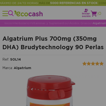
XIMO DE 24/72 HORAS
MÁS DE
5000 REFERENCIAS EN STOCK
CONSUL
•
•
:
0
Iniciar
sesión
Inicio
>
Herbolario
>
Vitaminas y Suplementos
>
Ácidos Grasos
>
Algatriu
Algatrium Plus 700mg (350mg
DHA) Brudytechnology 90 Perlas
Ref:
SOL14
Marca:
Algatrium