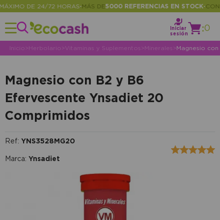
XIMO DE 24/72 HORAS
MÁS DE
5000 REFERENCIAS EN STOCK
CONSUL
•
•
:
0
Iniciar
sesión
Inicio
>
Herbolario
>
Vitaminas y Suplementos
>
Minerales
>
Magnesio con 
Magnesio con B2 y B6
Efervescente Ynsadiet 20
Comprimidos
Ref:
YNS3528MG20
Marca:
Ynsadiet