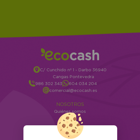
C/ Cunchido nº 1 - Darbo 36940
Cangas Pontevedra
986 302 343
604 034 204
comercial@ecocash.es
NOSOTROS
Quiénes somos
Info
ATENCIÓN AL CLIENTE
Envíos y devoluciones