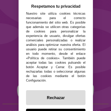
Formas de pago
Respetamos tu privacidad
Preguntas Frecuentes
Nuestro site utiliza cookies técnicas
Contacto
necesarias para el correcto
funcionamiento del sitio web. Es posible
SEGURIDAD Y PRIVACIDAD
que además se utilicen otras categorías
de cookies para personalizar la
Términos y condiciones de uso
experiencia de usuario, divulgar ofertas
Política de privacidad
comerciales personalizadas o realizar
Política de cookies
análisis para optimizar nuestra oferta. El
usuario puede retirar su consentimiento
en todo momento, desde el enlace
«Política de cookies». También puede
aceptar todas las cookies pulsando el
botón Aceptar y Cerrar. Es posible
rechazarlas todas o seleccionar algunas
de las cookies mediante el botón
Configuración.
Rechazar