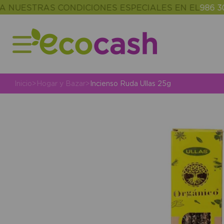
STRAS CONDICIONES ESPECIALES EN EL
986 302 34
Inicio
>
Hogar y Bazar
>
Incienso Ruda Ullas 25g