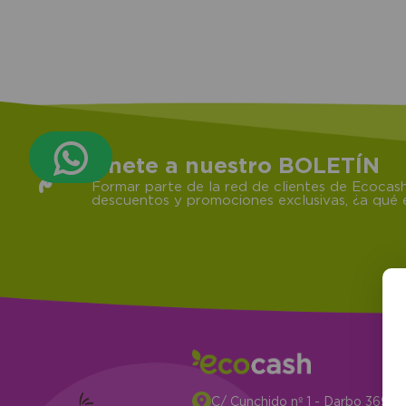
Únete a nuestro BOLETÍN
Formar parte de la red de clientes de Ecocash
descuentos y promociones exclusivas, ¿a qué e
C/ Cunchido nº 1 - Darbo 3694