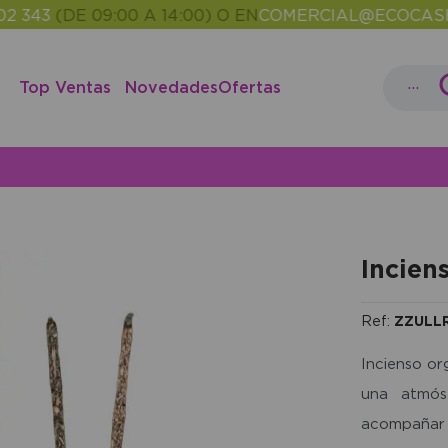
3
(DE 09:00 A 14:00) O EN
COMERCIAL@ECOCASH.ES
•
...
Top Ventas
Novedades
Ofertas
Incien
Ref:
ZZULL
Incienso or
una atmós
acompañar 