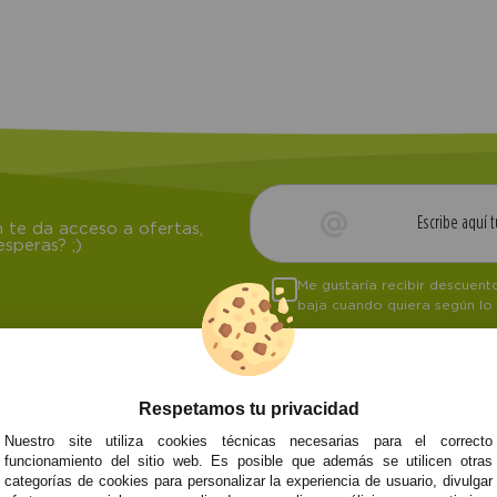
 te da acceso a ofertas,
speras? ;)
Me gustaría recibir descuen
baja cuando quiera según lo
Respetamos tu privacidad
NOSOTROS
ATENCIÓN AL CL
Nuestro site utiliza cookies técnicas necesarias para el correcto
funcionamiento del sitio web. Es posible que además se utilicen otras
Quiénes somos
Envíos y devoluci
categorías de cookies para personalizar la experiencia de usuario, divulgar
Info
Formas de pago
0
Cangas