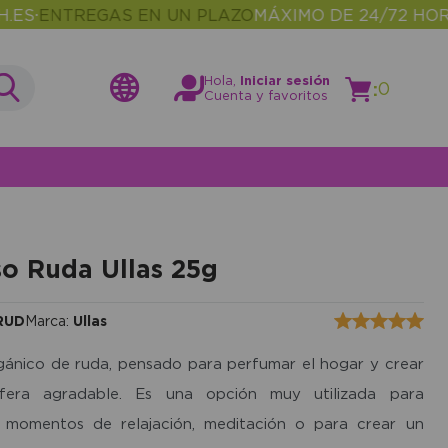
ENTREGAS EN UN PLAZO
MÁXIMO DE 24/72 HORAS
M
•
Hola,
Iniciar sesión
:
0
Cuenta y favoritos
so Ruda Ullas 25g
RUD
Marca:
Ullas
gánico de ruda, pensado para perfumar el hogar y crear
fera agradable. Es una opción muy utilizada para
momentos de relajación, meditación o para crear un