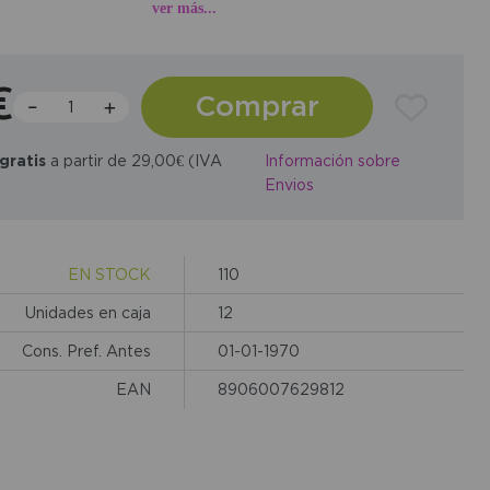
 calma y anclaje.
ver más...
€
Comprar
gratis
a partir de 29,00€ (IVA
Información sobre
Envios
EN STOCK
110
Unidades en caja
12
Cons. Pref. Antes
01-01-1970
EAN
8906007629812