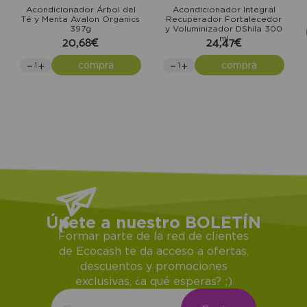
Acondicionador Árbol del
Acondicionador Integral
Té y Menta Avalon Organics
Recuperador Fortalecedor
397g
y Voluminizador DShila 300
20,68€
24,47€
ml
compra
compra
Únete a nuestro BOLETÍN
Formar parte de la red de clientes
de Ecocash te da acceso a ofertas,
descuentos y promociones
exclusivas, ¿a qué esperas? ;)