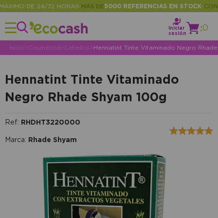
XIMO DE 24/72 HORAS
MÁS DE
5000 REFERENCIAS EN STOCK
CONSUL
•
•
:
0
Iniciar
sesión
Inicio
>
Cosmética
>
Cabellos
>
Hennatint Tinte Vitaminado Negro Rhad
Hennatint Tinte Vitaminado
Negro Rhade Shyam 100g
Ref:
RHDHT3220000
Marca:
Rhade Shyam