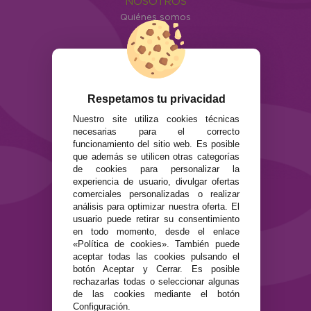
NOSOTROS
Quiénes somos
Info
ATENCIÓN AL CLIENTE
Envíos y devoluciones
Formas de pago
Respetamos tu privacidad
Preguntas Frecuentes
Nuestro site utiliza cookies técnicas
Contacto
necesarias para el correcto
funcionamiento del sitio web. Es posible
SEGURIDAD Y PRIVACIDAD
que además se utilicen otras categorías
de cookies para personalizar la
Términos y condiciones de uso
experiencia de usuario, divulgar ofertas
Política de privacidad
comerciales personalizadas o realizar
Política de cookies
análisis para optimizar nuestra oferta. El
usuario puede retirar su consentimiento
en todo momento, desde el enlace
«Política de cookies». También puede
aceptar todas las cookies pulsando el
botón Aceptar y Cerrar. Es posible
rechazarlas todas o seleccionar algunas
de las cookies mediante el botón
Configuración.