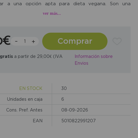
ciar a una opción apta para dieta vegana. Son una
uy popular para tomar entre horas, acompañar café o
ver más...
o darse un capricho dulce sin gluten, con el toque extra
e.
0€
Comprar
gratis
a partir de 29,00€ (IVA
Información sobre
Envios
EN STOCK
30
Unidades en caja
6
Cons. Pref. Antes
08-09-2026
EAN
5010822991207