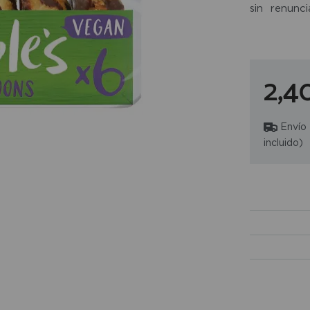
sin renun
elección m
infusiones 
de chocolat
2,4
Envío
incluido)