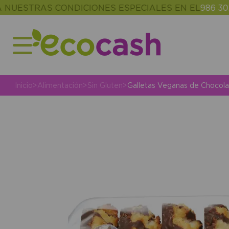
TRAS CONDICIONES ESPECIALES EN EL
986 302 343
Inicio
>
Alimentación
>
Sin Gluten
>
Galletas Veganas de Chocolat