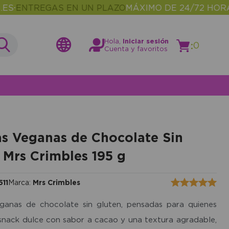
TREGAS EN UN PLAZO
MÁXIMO DE 24/72 HORAS
MÁ
•
Hola,
Iniciar sesión
:
0
Cuenta y favoritos
as Veganas de Chocolate Sin
 Mrs Crimbles 195 g
11
Marca:
Mrs Crimbles
eganas de chocolate sin gluten, pensadas para quienes
snack dulce con sabor a cacao y una textura agradable,