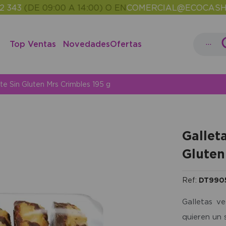
(DE 09:00 A 14:00) O EN
COMERCIAL@ECOCASH.ES
EN
•
...
Top Ventas
Novedades
Ofertas
e Sin Gluten Mrs Crimbles 195 g
Gallet
Gluten
Ref:
DT9905
Galletas v
quieren un 