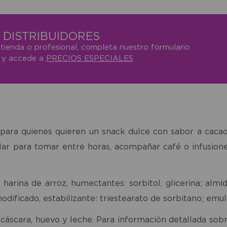
DISTRIBUIDORES
 tienda o profesional, completa nuestro formulario
o y accede a
PRECIOS ESPECIALES
para quienes quieren un snack dulce con sabor a cacao
ar para tomar entre horas, acompañar café o infusiones
harina de arroz, humectantes: sorbitol, glicerina; almi
ificado, estabilizante: triestearato de sorbitano; emulg
áscara, huevo y leche. Para información detallada sobre