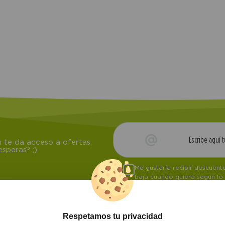
 te da acceso a ofertas,
speras? ;)
Me gustaría recibir descuen
baja cuando quiera según lo
Respetamos tu privacidad